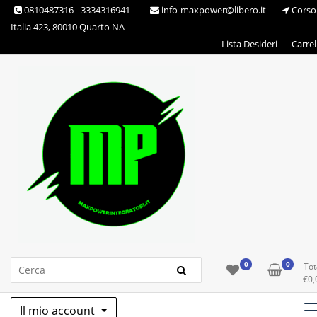
Skip
0810487316 - 3334316941
info-maxpower@libero.it
Corso
to
Italia 423, 80010 Quarto NA
content
Lista Desideri
Carrel
Max Power Integratori
0
0
Tot
€
0,
Il mio account