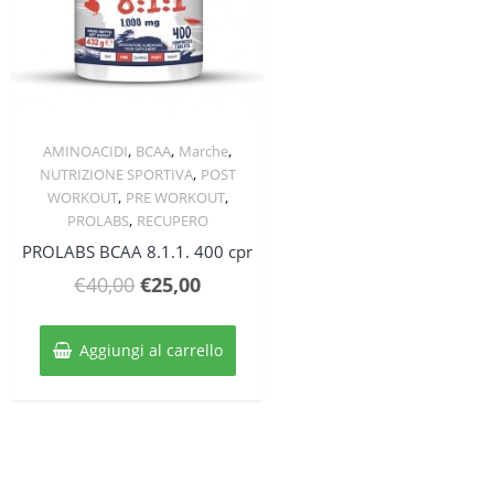
,
,
,
AMINOACIDI
BCAA
Marche
Quick View
,
NUTRIZIONE SPORTIVA
POST
,
,
WORKOUT
PRE WORKOUT
,
PROLABS
RECUPERO
PROLABS BCAA 8.1.1. 400 cpr
Il
Il
€
40,00
€
25,00
prezzo
prezzo
originale
attuale
Aggiungi al carrello
era:
è:
€40,00.
€25,00.