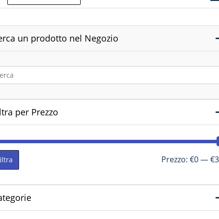
erca un prodotto nel Negozio
ltra per Prezzo
Prezzo:
€0
—
€3
iltra
ategorie