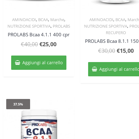
,
,
,
,
,
AMINOACIDI
BCAA
Marche
AMINOACIDI
BCAA
Marc
Quick View
Quick View
,
,
NUTRIZIONE SPORTIVA
PROLABS
NUTRIZIONE SPORTIVA
PRO
RECUPERO
PROLABS Bcaa 4.1.1 400 cpr
PROLABS Bcaa 8.1.1 150
Il
Il
€
40,00
€
25,00
Il
Il
€
30,00
€
15,00
prezzo
prezzo
prezzo
p
originale
attuale
Aggiungi al carrello
original
at
era:
è:
Aggiungi al carrell
era:
è:
€40,00.
€25,00.
€30,00.
€1
37.5%