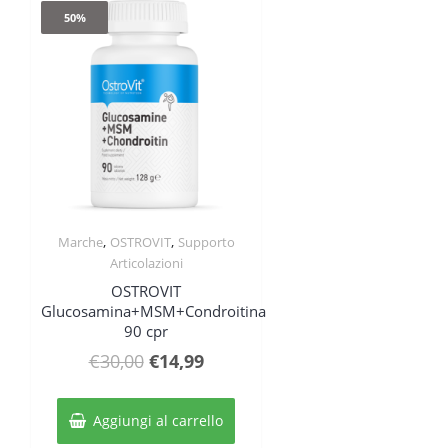
50%
,
,
Marche
OSTROVIT
Supporto
Quick View
Articolazioni
OSTROVIT
Glucosamina+MSM+Condroitina
90 cpr
Il
Il
€
30,00
€
14,99
prezzo
prezzo
originale
attuale
Aggiungi al carrello
era:
è: