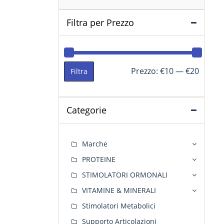
Filtra per Prezzo
Prezzo
Prezzo
Prezzo:
€10
—
€20
Filtra
Min
Max
Categorie
Marche
PROTEINE
STIMOLATORI ORMONALI
VITAMINE & MINERALI
Stimolatori Metabolici
Supporto Articolazioni