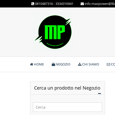
Skip
0810487316 - 3334316941
info-maxpower@libe
to
content
Max Power Integratori
HOME
NEGOZIO
CHI SIAMO
CO
Cerca un prodotto nel Negozio