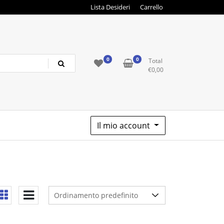
Lista Desideri
Carrello
0
0
Total
€
0,00
Il mio account