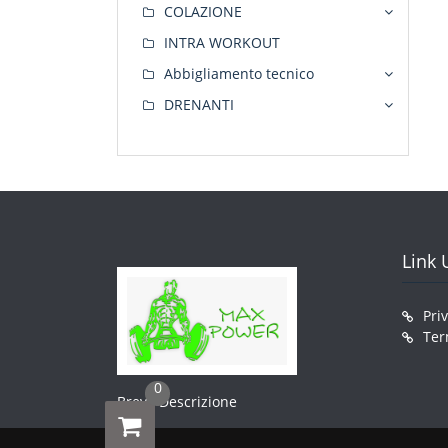
COLAZIONE
INTRA WORKOUT
Abbigliamento tecnico
DRENANTI
Link U
Pri
Ter
0
Breve Descrizione