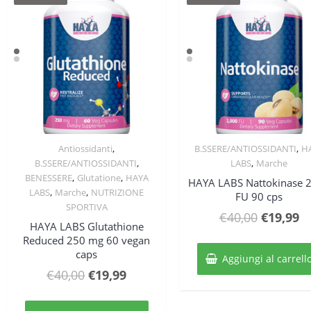
,
,
Antiossidanti
B.SSERE/ANTIOSSIDANTI
H
Quick View
Quick View
,
,
B.SSERE/ANTIOSSIDANTI
LABS
Marche
,
,
BENESSERE
Glutatione
HAYA
HAYA LABS Nattokinase 
,
,
LABS
Marche
NUTRIZIONE
FU 90 cps
SPORTIVA
Il
Il
€
40,00
€
19,99
HAYA LABS Glutathione
prezzo
p
Reduced 250 mg 60 vegan
original
at
caps
Aggiungi al carrell
era:
è:
Il
Il
€
40,00
€
19,99
€40,00.
€1
prezzo
prezzo