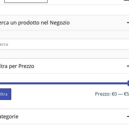
erca un prodotto nel Negozio
ltra per Prezzo
Prezzo:
€0
—
€5
iltra
ategorie