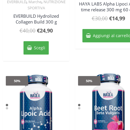
,
,
EVERBUILD
Marche
NUTRIZIONE
HAYA LABS Alpha Lipoci 
SPORTIVA
time release 300 mg 60 
EVERBUILD Hydrolized
Il
Il
€
30,00
€
14,99
Collagen Build 300 g
prezzo
p
Il
Il
€
40,00
€
24,90
original
at
Aggiungi al carrell
prezzo
prezzo
Questo
era:
è:
originale
attuale
prodotto
Scegli
€30,00.
€1
ha
era:
è:
più
€40,00.
€24,90.
varianti.
Le
opzioni
50%
50%
possono
essere
scelte
nella
pagina
del
prodotto