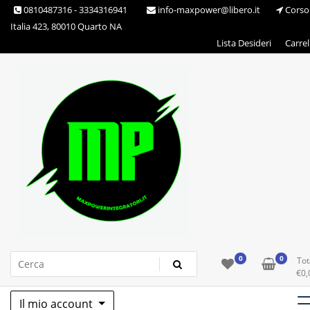
Skip
0810487316 - 3334316941
info-maxpower@libero.it
Corso
to
Italia 423, 80010 Quarto NA
content
Lista Desideri
Carrel
Max Power Integratori
0
0
Tot
€
0,
Il mio account