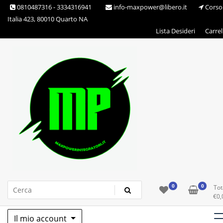
Skip
0810487316 - 3334316941
info-maxpower@libero.it
Corso
to
Italia 423, 80010 Quarto NA
content
Lista Desideri
Carrel
Max Power Integratori
0
0
Tot
€
0,
Il mio account