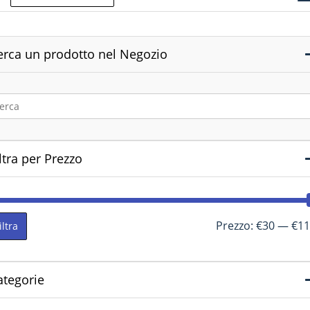
erca un prodotto nel Negozio
ltra per Prezzo
Prezzo:
€30
—
€11
iltra
ategorie