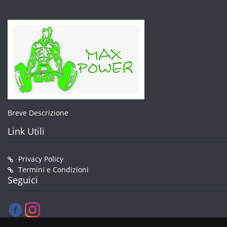
nella
pagina
del
prodotto
Breve Descrizione
Link Utili
Privacy Policy
Termini e Condizioni
Seguici