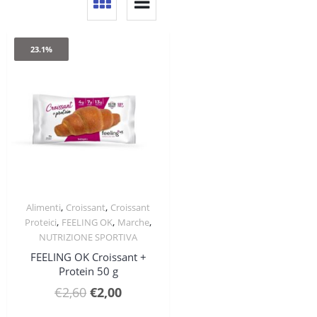
23.1%
,
,
Alimenti
Croissant
Croissant
Quick View
,
,
,
Proteici
FEELING OK
Marche
NUTRIZIONE SPORTIVA
FEELING OK Croissant +
Protein 50 g
Il
Il
€
2,60
€
2,00
prezzo
prezzo