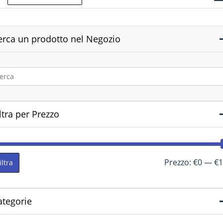
erca un prodotto nel Negozio
ltra per Prezzo
Prezzo:
€0
—
€1
iltra
ategorie