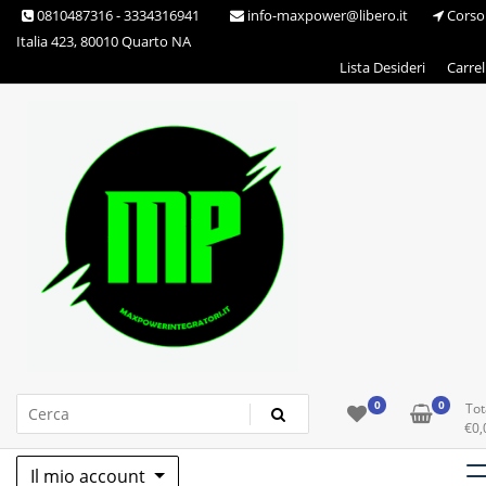
Skip
0810487316 - 3334316941
info-maxpower@libero.it
Corso
to
Italia 423, 80010 Quarto NA
content
Lista Desideri
Carrel
Max Power Integratori
0
0
Tot
€
0,
Il mio account