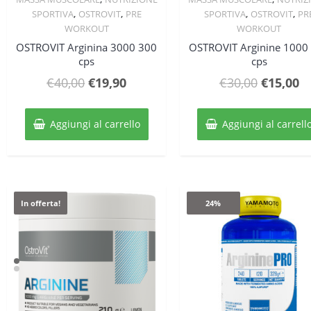
,
,
,
,
SPORTIVA
OSTROVIT
PRE
SPORTIVA
OSTROVIT
PR
WORKOUT
WORKOUT
OSTROVIT Arginina 3000 300
OSTROVIT Arginine 1000
cps
cps
Il
Il
Il
Il
€
40,00
€
19,90
€
30,00
€
15,00
prezzo
prezzo
prezzo
p
originale
attuale
original
at
Aggiungi al carrello
Aggiungi al carrell
era:
è:
era:
è:
€40,00.
€19,90.
€30,00.
€1
In offerta!
24%