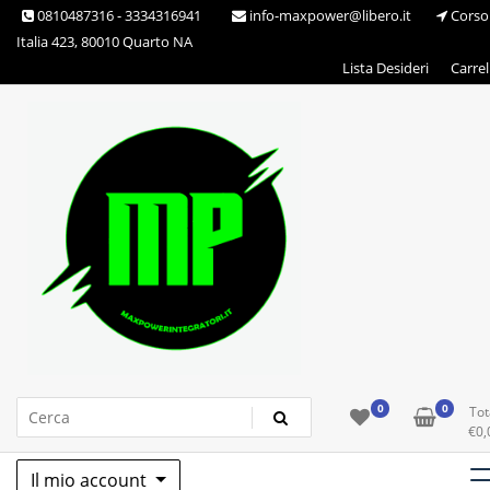
Skip
0810487316 - 3334316941
info-maxpower@libero.it
Corso
to
Italia 423, 80010 Quarto NA
content
Lista Desideri
Carrel
Max Power Integratori
0
0
Tot
€
0,
Il mio account