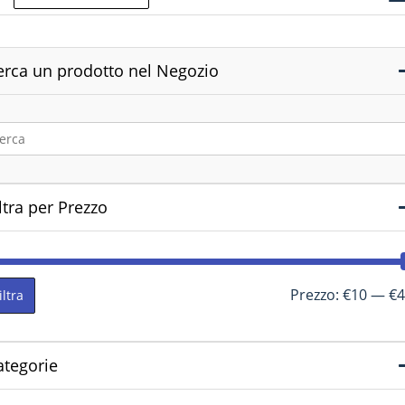
erca un prodotto nel Negozio
ltra per Prezzo
Prezzo:
€10
—
€4
iltra
ategorie