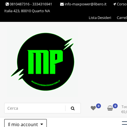
Skip
0810487316 - 3334316941
info-maxpower@libero.it
Corso
to
Italia 423, 80010 Quarto NA
content
Lista Desideri
Carrel
Max Power Integratori
0
0
Tot
€
0,
Il mio account