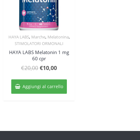
,
,
,
HAYA LABS
Marche
Melatonina
Quick View
STIMOLATORI ORMONALI
HAYA LABS Melatonin 1 mg
60 cpr
Il
Il
€
20,00
€
10,00
prezzo
prezzo
originale
attuale
Aggiungi al carrello
era:
è:
€20,00.
€10,00.