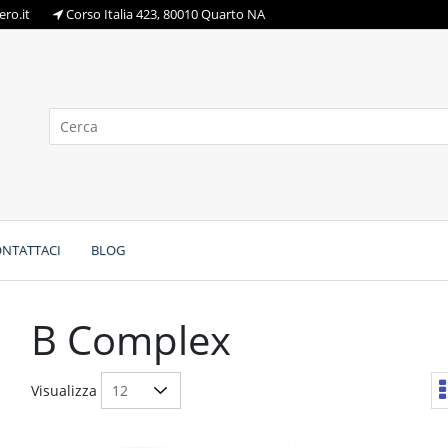
ro.it
Corso Italia 423, 80010 Quarto NA
NTATTACI
BLOG
B Complex
Visualizza