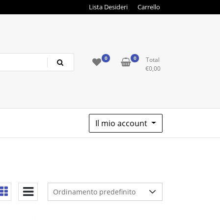
Lista Desideri
Carrello
0
0
Total
€
0,00
Il mio account