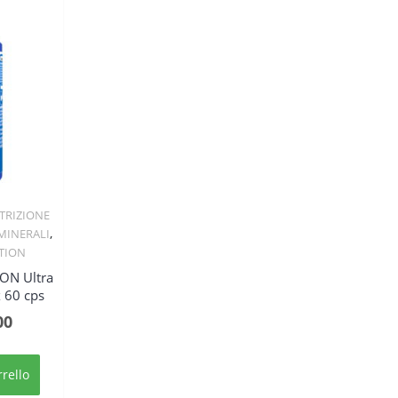
TRIZIONE
w
,
MINERALI
TION
N Ultra
 60 cps
Il
00
zo
prezzo
nale
attuale
rrello
è: