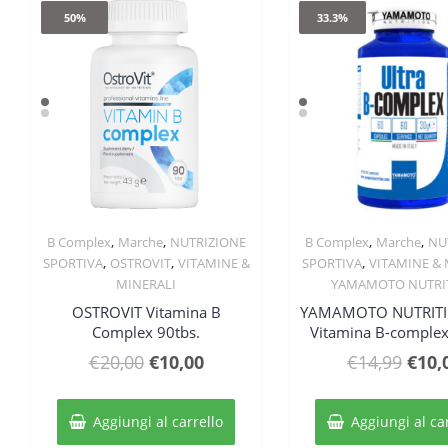
50%
33.3%
,
,
,
,
B Complex
Marche
NUTRIZIONE
B Complex
Marche
NU
Quick View
Quick Vie
,
,
,
SPORTIVA
OSTROVIT
VITAMINE &
SPORTIVA
VITAMINE & 
MINERALI
YAMAMOTO NUTRI
OSTROVIT Vitamina B
YAMAMOTO NUTRITIO
Complex 90tbs.
Vitamina B-complex
Il
Il
Il
€
20,00
€
10,00
€
14,99
€
10,
prezzo
prezzo
prez
originale
attuale
origi
Aggiungi al carrello
Aggiungi al ca
era:
è:
era: