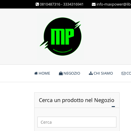
Skip
0810487316 - 3334316941
info-maxpower@libe
to
content
Max Power Integratori
HOME
NEGOZIO
CHI SIAMO
CO
Cerca un prodotto nel Negozio