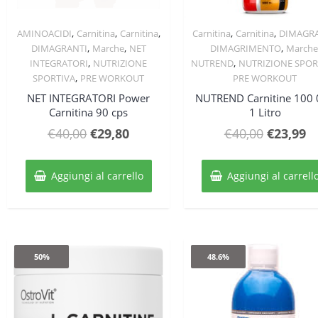
,
,
,
,
,
AMINOACIDI
Carnitina
Carnitina
Carnitina
Carnitina
DIMAGR
Quick View
Quick View
,
,
,
DIMAGRANTI
Marche
NET
DIMAGRIMENTO
Marche
,
,
INTEGRATORI
NUTRIZIONE
NUTREND
NUTRIZIONE SPOR
,
SPORTIVA
PRE WORKOUT
PRE WORKOUT
NET INTEGRATORI Power
NUTREND Carnitine 100
Carnitina 90 cps
1 Litro
Il
Il
Il
Il
€
40,00
€
29,80
€
40,00
€
23,99
prezzo
prezzo
prezzo
p
originale
attuale
original
at
Aggiungi al carrello
Aggiungi al carrell
era:
è:
era:
è:
€40,00.
€29,80.
€40,00.
€2
50%
48.6%