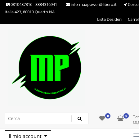
Skip
0810487316 - 3334316941
info-maxpower@libero.it
Corso
to
Italia 423, 80010 Quarto NA
content
Lista Desideri
Carrel
Max Power Integratori
0
0
Tot
€
0,
Il mio account