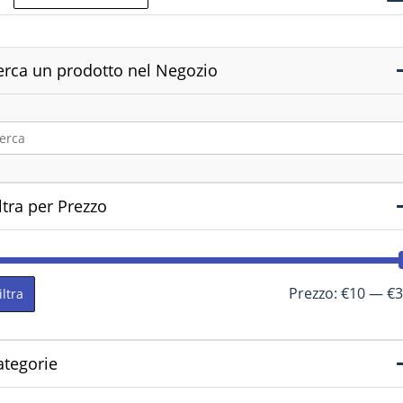
erca un prodotto nel Negozio
ltra per Prezzo
Prezzo:
€10
—
€3
iltra
ategorie