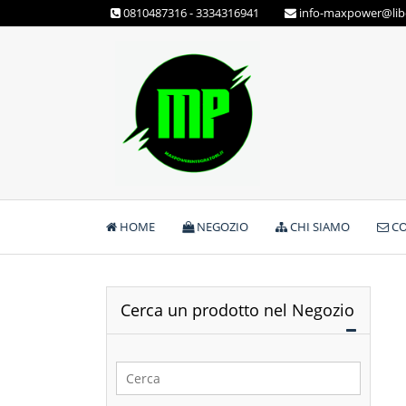
Skip
0810487316 - 3334316941
info-maxpower@libe
to
content
Max Power Integratori
HOME
NEGOZIO
CHI SIAMO
CO
Cerca un prodotto nel Negozio