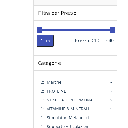
Filtra per Prezzo
Prezzo
Prezzo
Prezzo:
€10
—
€40
Filtra
Min
Max
Categorie
Marche
PROTEINE
STIMOLATORI ORMONALI
VITAMINE & MINERALI
Stimolatori Metabolici
Supporto Articolazioni