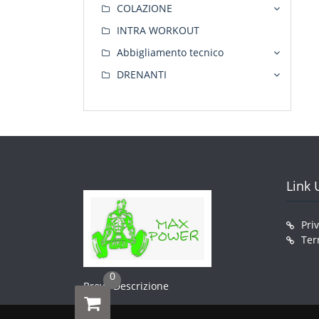
COLAZIONE
INTRA WORKOUT
Abbigliamento tecnico
DRENANTI
Link U
Pri
Ter
0
Breve Descrizione