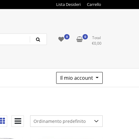
Lista Desideri
Carrello
0
0
Total
€
0,00
Il mio account