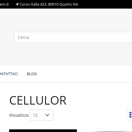
ro.it
Corso Italia 423, 80010 Quarto NA
NTATTACI
BLOG
CELLULOR
Visualizza