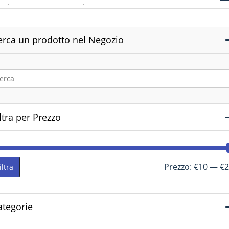
erca un prodotto nel Negozio
ltra per Prezzo
Prezzo:
€10
—
€2
iltra
ategorie