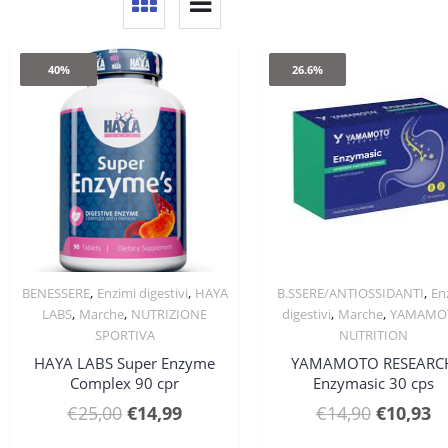
40%
26.6%
,
,
,
BENESSERE
Enzimi digestivi
HAYA
B.SSERE/ANTIOSSIDANTI
En
Quick View
Quick View
,
,
,
,
LABS
Marche
NUTRIZIONE
digestivi
Marche
YAMAMO
SPORTIVA
NUTRITION
HAYA LABS Super Enzyme
YAMAMOTO RESEARC
Complex 90 cpr
Enzymasic 30 cps
Il
Il
Il
Il
€
25,00
€
14,99
€
14,90
€
10,93
prezzo
prezzo
prezzo
p