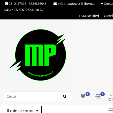
Skip
0810487316 - 3334316941
info-maxpower@libero.it
Corso
to
Italia 423, 80010 Quarto NA
content
Lista Desideri
Carrel
Max Power Integratori
0
0
Tot
€
0,
Il mio account