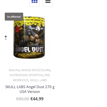
In offerta!
,
,
Marche
MASSA MUSCOLARE
Quick View
,
NUTRIZIONE SPORTIVA
PRE
,
WORKOUT
SKULL LABS
SKULL LABS Angel Dust 270 g
USA Version
Il
Il
€
80,00
€
44,99
prezzo
prezzo
Questo