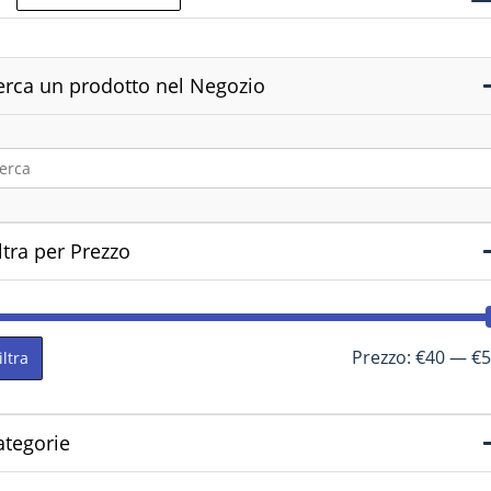
erca un prodotto nel Negozio
ltra per Prezzo
Prezzo:
€40
—
€5
iltra
ategorie