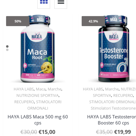
50%
42.9%
,
,
,
,
,
HAYA LABS
Maca
Marche
HAYA LABS
Marche
NUTRIZ
Quick View
Quick View
,
,
,
NUTRIZIONE SPORTIVA
SPORTIVA
RECUPERO
,
RECUPERO
STIMOLATORI
STIMOLATORI ORMONAL
ORMONALI
Stimolatori Testosterone
HAYA LABS Maca 500 mg 60
HAYA LABS Testostero
cps
Booster 60 cps
Il
Il
Il
Il
€
30,00
€
15,00
€
35,00
€
19,99