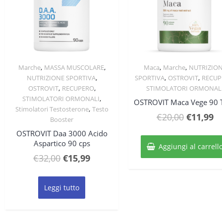
,
,
,
,
Marche
MASSA MUSCOLARE
Maca
Marche
NUTRIZIO
Quick View
Quick View
,
,
,
NUTRIZIONE SPORTIVA
SPORTIVA
OSTROVIT
RECUP
,
,
OSTROVIT
RECUPERO
STIMOLATORI ORMONAL
,
STIMOLATORI ORMONALI
OSTROVIT Maca Vege 90 
,
Stimolatori Testosterone
Testo
Il
Il
€
20,00
€
11,99
Booster
prezzo
p
OSTROVIT Daa 3000 Acido
original
at
Aspartico 90 cps
Aggiungi al carrell
era:
è:
Il
Il
€
32,00
€
15,99
€20,00.
€1
prezzo
prezzo
originale
attuale
Leggi tutto
era:
è:
€32,00.
€15,99.