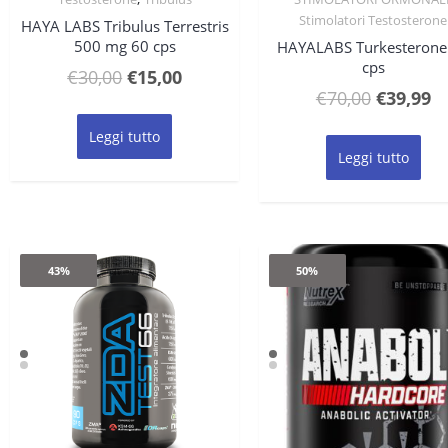
Stimolatori Testosterone
HAYA LABS Tribulus Terrestris
500 mg 60 cps
HAYALABS Turkesterone
cps
Il
Il
€
30,00
€
15,00
Il
Il
€
70,00
€
39,99
prezzo
prezzo
prezzo
p
originale
attuale
Leggi tutto
original
at
era:
è:
Leggi tutto
era:
è:
€30,00.
€15,00.
€70,00.
€3
43%
50%