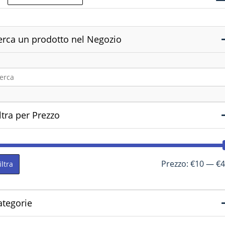
erca un prodotto nel Negozio
ltra per Prezzo
Prezzo:
€10
—
€4
iltra
ategorie