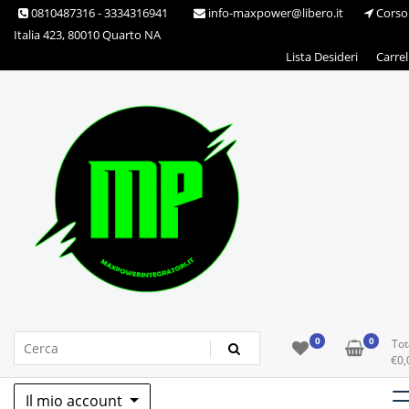
Skip
0810487316 - 3334316941
info-maxpower@libero.it
Corso
to
Italia 423, 80010 Quarto NA
content
Lista Desideri
Carrel
Max Power Integratori
0
0
Tot
€
0,
Il mio account