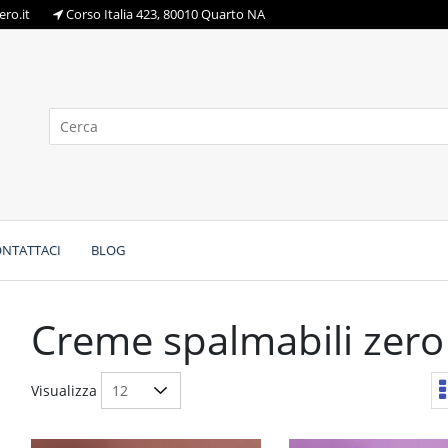
ro.it
Corso Italia 423, 80010 Quarto NA
NTATTACI
BLOG
Creme spalmabili zero
Visualizza