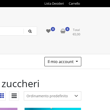
Lista Desideri
Carrello
0
0
Total
€
0,00
Il mio account
 zuccheri