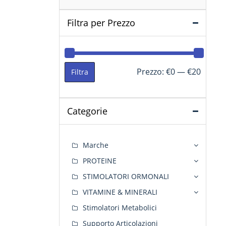
Filtra per Prezzo
Prezzo
Prezzo
Prezzo:
€0
—
€20
Filtra
Min
Max
Categorie
Marche
PROTEINE
STIMOLATORI ORMONALI
VITAMINE & MINERALI
Stimolatori Metabolici
Supporto Articolazioni