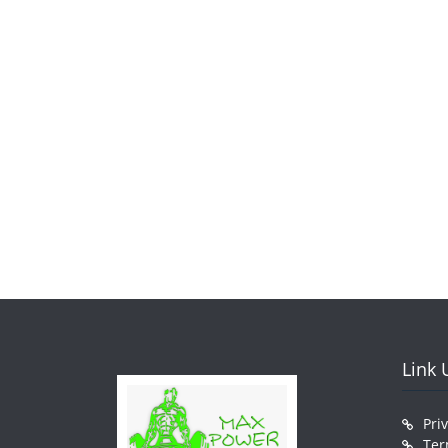
Link U
Pri
Ter