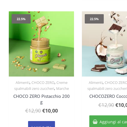
€12,
22.5%
22.5%
,
,
,
Alimenti
CHOCO ZERO
Creme
Alimenti
CHOCO ZER
Quick View
Quick Vie
,
spalmabili zero zuccheri
Marche
spalmabili zero zuccher
CHOCO ZERO Pistacchio 200
CHOCOZERO Cocco
g
Il
€
12,90
€
10,
Il
Il
€
12,90
€
10,00
prez
prezzo
prezzo
origi
Aggiungi al ca
originale
attuale