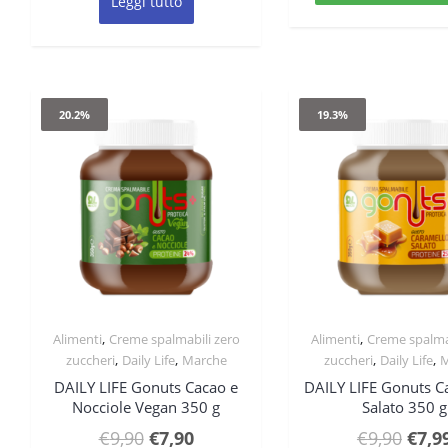
era:
Leggi tutto
era:
è:
€12,
€12,90.
€10,00.
20.2%
19.3%
,
,
Alimenti
Creme spalmabili zero
Alimenti
Creme spalma
Quick View
Quick Vie
,
,
,
,
zuccheri
Daily Life
Marche
zuccheri
Daily Life
M
DAILY LIFE Gonuts Cacao e
DAILY LIFE Gonuts C
Nocciole Vegan 350 g
Salato 350 g
Il
Il
Il
€
9,90
€
7,90
€
9,90
€
7,9