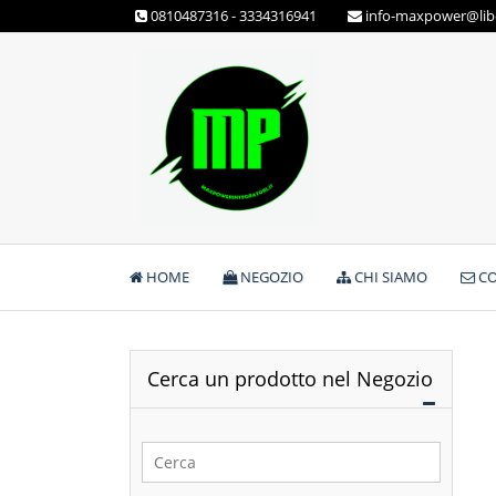
Skip
0810487316 - 3334316941
info-maxpower@libe
to
content
Max Power Integratori
HOME
NEGOZIO
CHI SIAMO
CO
Cerca un prodotto nel Negozio