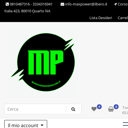
Skip
0810487316 - 3334316941
info-maxpower@libero.it
Corso
to
Italia 423, 80010 Quarto NA
content
Lista Desideri
Carrel
Max Power Integratori
0
0
Tot
€
0,
Il mio account