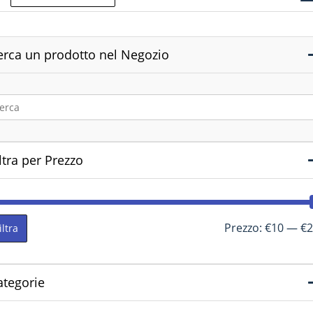
erca un prodotto nel Negozio
ltra per Prezzo
Prezzo:
€10
—
€2
iltra
ategorie