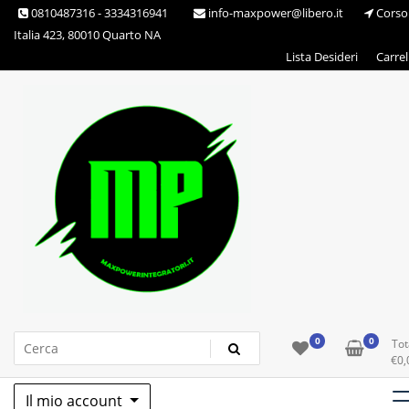
Skip
0810487316 - 3334316941
info-maxpower@libero.it
Corso
to
Italia 423, 80010 Quarto NA
content
Lista Desideri
Carrel
Max Power Integratori
0
0
Tot
€
0,
Il mio account