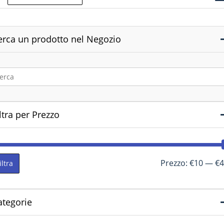
erca un prodotto nel Negozio
ltra per Prezzo
Prezzo:
€10
—
€4
iltra
ategorie