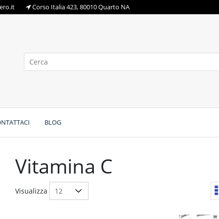
ro.it
Corso Italia 423, 80010 Quarto NA
NTATTACI
BLOG
Vitamina C
Visualizza