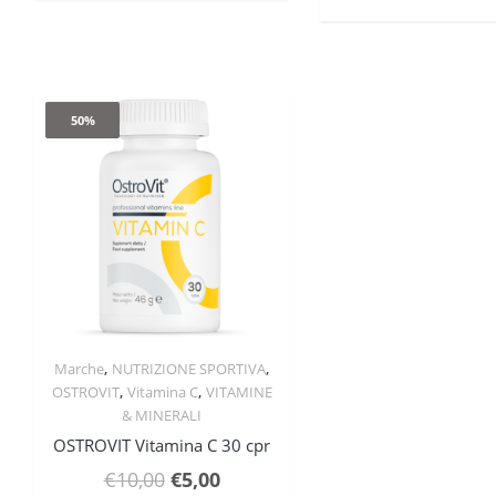
€14,90.
€11,49.
€20,
50%
,
,
Marche
NUTRIZIONE SPORTIVA
Quick View
,
,
OSTROVIT
Vitamina C
VITAMINE
& MINERALI
OSTROVIT Vitamina C 30 cpr
Il
Il
€
10,00
€
5,00