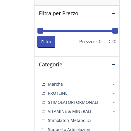
Filtra per Prezzo
Prezzo
Prezzo
Prezzo:
€0
—
€20
Filtra
Min
Max
Categorie
Marche
PROTEINE
STIMOLATORI ORMONALI
VITAMINE & MINERALI
Stimolatori Metabolici
Supporto Articolazioni