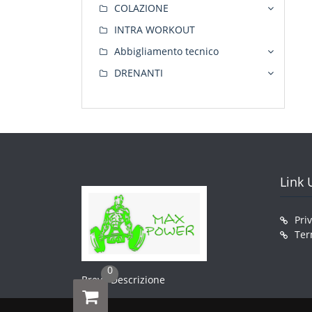
COLAZIONE
INTRA WORKOUT
Abbigliamento tecnico
DRENANTI
Link U
Pri
Ter
0
Breve Descrizione