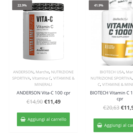
22.9%
41.9%
,
,
,
ANDERSON
Marche
NUTRIZIONE
BIOTECH USA
Mar
Quick View
Quick Vie
,
,
SPORTIVA
Vitamina C
VITAMINE &
NUTRIZIONE SPORTIVA
,
MINERALI
C
VITAMINE & MIN
ANDERSON Vita-C 100 cpr
BIOTECH Vitamin C 
cpr
Il
Il
€
14,90
€
11,49
Il
€
20,63
€
11,
prezzo
prezzo
prez
originale
attuale
Aggiungi al carrello
origi
era:
è:
Aggiungi al ca
era: