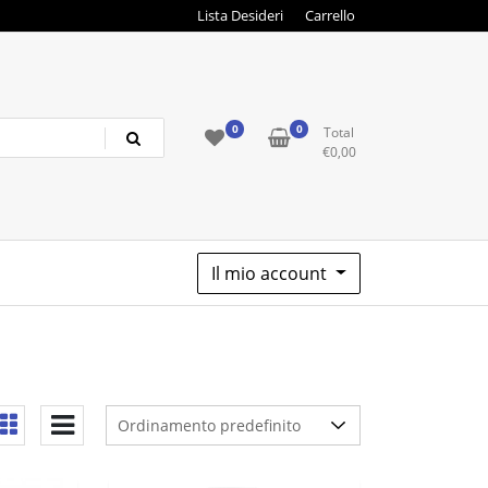
Lista Desideri
Carrello
0
0
Total
€
0,00
Il mio account