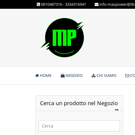
Skip
0810487316 - 3334316941
info-maxpower@libe
to
content
Max Power Integratori
HOME
NEGOZIO
CHI SIAMO
CO
Cerca un prodotto nel Negozio