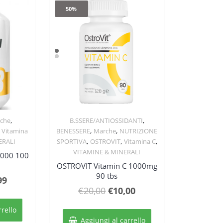
50%
,
,
che
B.SSERE/ANTIOSSIDANTI
w
Quick View
,
,
,
Vitamina
BENESSERE
Marche
NUTRIZIONE
,
,
,
ERALI
SPORTIVA
OSTROVIT
Vitamina C
VITAMINE & MINERALI
1000 100
OSTROVIT Vitamin C 1000mg
90 tbs
Il
99
Il
Il
€
20,00
€
10,00
zo
prezzo
prezzo
prezzo
nale
attuale
rrello
originale
attuale
è:
Aggiungi al carrello