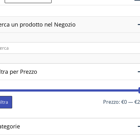
erca un prodotto nel Negozio
ltra per Prezzo
Prezzo:
€0
—
€2
iltra
ategorie