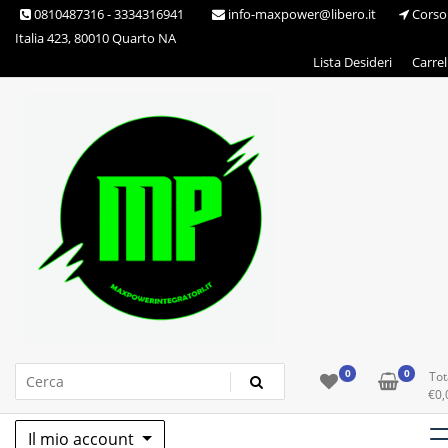
Skip
0810487316 - 3334316941
info-maxpower@libero.it
Corso
to
Italia 423, 80010 Quarto NA
content
Lista Desideri
Carrel
Max Power Integratori
0
0
Tot
€
0,
Il mio account