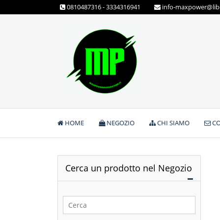
Skip
0810487316 - 3334316941
info-maxpower@libe
to
content
Max Power Integratori
HOME
NEGOZIO
CHI SIAMO
CO
Cerca un prodotto nel Negozio