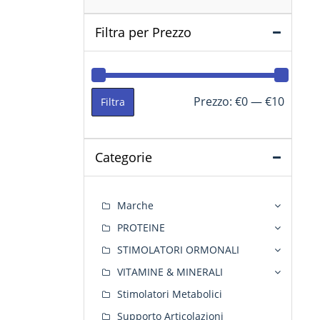
Filtra per Prezzo
Prezzo
Prezzo
Prezzo:
€0
—
€10
Filtra
Min
Max
Categorie
Marche
PROTEINE
STIMOLATORI ORMONALI
VITAMINE & MINERALI
Stimolatori Metabolici
Supporto Articolazioni