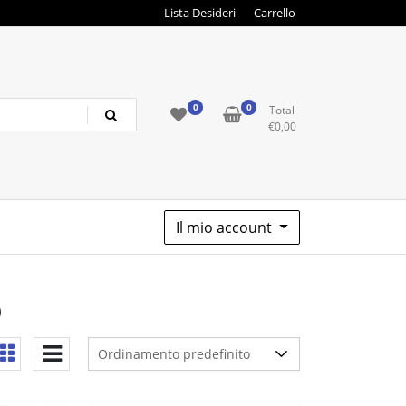
Lista Desideri
Carrello
0
0
Total
€
0,00
Il mio account
o