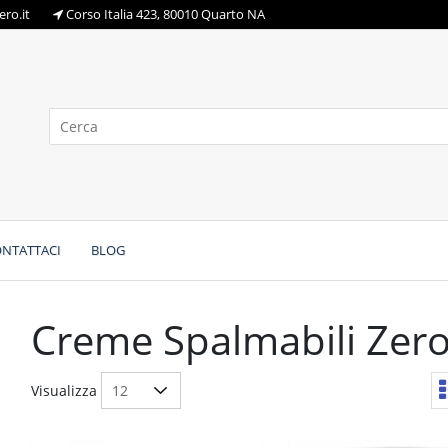
ro.it
Corso Italia 423, 80010 Quarto NA
NTATTACI
BLOG
Creme Spalmabili Zer
Visualizza