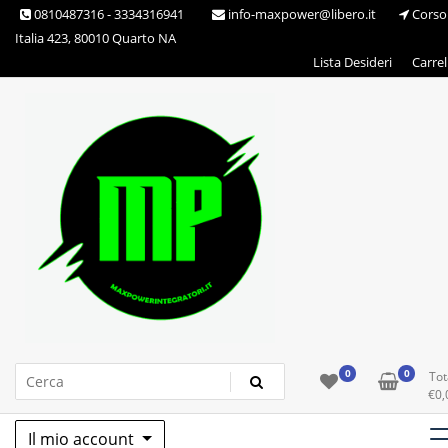
Skip
0810487316 - 3334316941
info-maxpower@libero.it
Corso
to
Italia 423, 80010 Quarto NA
content
Lista Desideri
Carrel
Max Power Integratori
0
0
Tot
€
0,
Il mio account