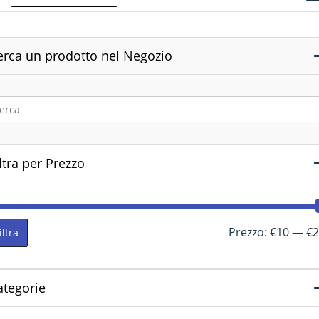
erca un prodotto nel Negozio
ltra per Prezzo
Prezzo:
€10
—
€2
iltra
ategorie