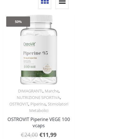
50%
,
,
DIMAGRANTI
Marche
Quick View
,
NUTRIZIONE SPORTIVA
,
,
OSTROVIT
Piperina
Stimolatori
Metabolici
OSTROVIT Piperine VEGE 100
vcaps
Il
Il
€
24,00
€
11,99