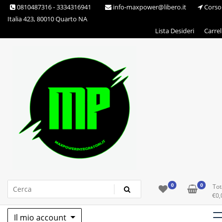
Skip
0810487316 - 3334316941
info-maxpower@libero.it
Corso
to
Italia 423, 80010 Quarto NA
content
Lista Desideri
Carrel
Max Power Integratori
0
0
Tot
€
0,
Il mio account