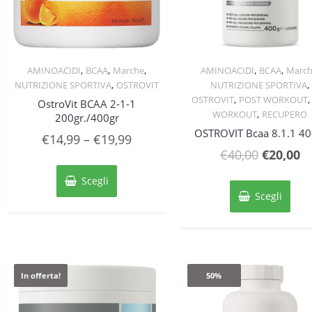
,
,
,
,
,
AMINOACIDI
BCAA
Marche
AMINOACIDI
BCAA
Marc
Quick View
Quick View
,
,
NUTRIZIONE SPORTIVA
OSTROVIT
NUTRIZIONE SPORTIVA
,
OSTROVIT
POST WORKOUT
OstroVit BCAA 2-1-1
,
WORKOUT
RECUPERO
200gr./400gr
OSTROVIT Bcaa 8.1.1 40
€
14,99
–
€
19,99
Il
Il
€
40,00
€
20,00
Questo
prezzo
p
prodotto
Ques
Scegli
original
at
ha
prod
Scegli
più
ha
era:
è:
varianti.
più
€40,00.
€2
Le
varia
opzioni
Le
possono
opzi
In offerta!
50%
essere
poss
scelte
esse
nella
scel