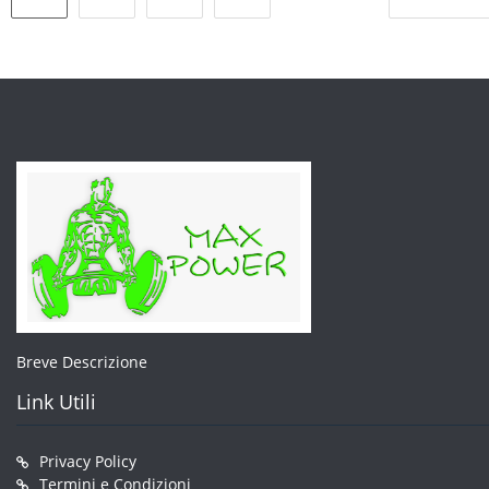
essere
degli
scelte
articoli
nella
pagina
del
prodotto
Breve Descrizione
Link Utili
Privacy Policy
Termini e Condizioni