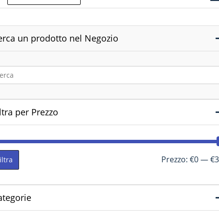
erca un prodotto nel Negozio
ltra per Prezzo
Prezzo:
€0
—
€3
iltra
ategorie