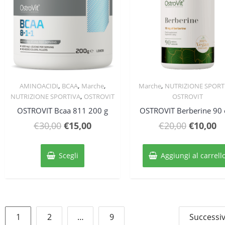
pagina
nell
del
pagi
prodotto
del
prod
,
,
,
,
AMINOACIDI
BCAA
Marche
Marche
NUTRIZIONE SPORT
Quick View
Quick View
,
NUTRIZIONE SPORTIVA
OSTROVIT
OSTROVIT
OSTROVIT Bcaa 811 200 g
OSTROVIT Berberine 90 
Il
Il
Il
Il
€
30,00
€
15,00
€
20,00
€
10,00
prezzo
prezzo
prezzo
p
Questo
originale
attuale
original
at
prodotto
Scegli
Aggiungi al carrell
ha
era:
è:
era:
è:
più
€30,00.
€15,00.
€20,00.
€1
varianti.
Le
opzioni
Paginazione
possono
1
2
…
9
Successiv