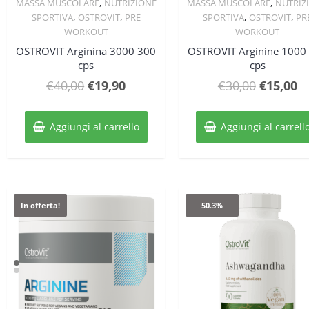
,
,
MASSA MUSCOLARE
NUTRIZIONE
MASSA MUSCOLARE
NUTRIZ
,
,
,
,
SPORTIVA
OSTROVIT
PRE
SPORTIVA
OSTROVIT
PR
WORKOUT
WORKOUT
OSTROVIT Arginina 3000 300
OSTROVIT Arginine 1000
cps
cps
Il
Il
Il
Il
€
40,00
€
19,90
€
30,00
€
15,00
prezzo
prezzo
prezzo
p
originale
attuale
original
at
Aggiungi al carrello
Aggiungi al carrell
era:
è:
era:
è:
€40,00.
€19,90.
€30,00.
€1
In offerta!
50.3%