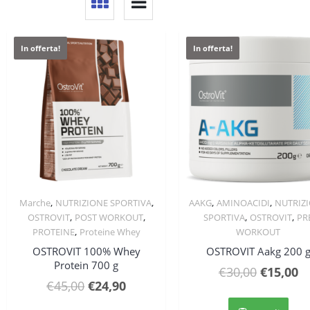
In offerta!
In offerta!
,
,
,
,
Marche
NUTRIZIONE SPORTIVA
AAKG
AMINOACIDI
NUTRIZ
Quick View
Quick View
,
,
,
,
OSTROVIT
POST WORKOUT
SPORTIVA
OSTROVIT
PR
,
PROTEINE
Proteine Whey
WORKOUT
OSTROVIT 100% Whey
OSTROVIT Aakg 200 
Protein 700 g
Il
Il
€
30,00
€
15,00
Il
Il
€
45,00
€
24,90
prezzo
p
Ques
prezzo
prezzo
original
at
Questo
prod