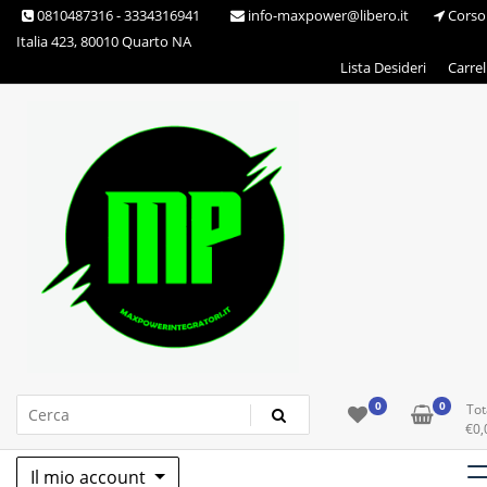
Skip
0810487316 - 3334316941
info-maxpower@libero.it
Corso
to
Italia 423, 80010 Quarto NA
content
Lista Desideri
Carrel
Max Power Integratori
0
0
Tot
€
0,
Il mio account