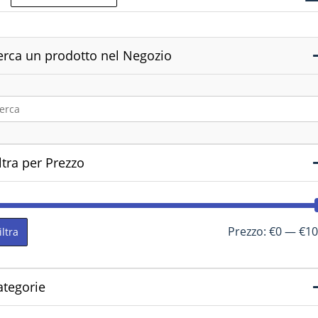
erca un prodotto nel Negozio
ltra per Prezzo
Prezzo:
€0
—
€10
iltra
ategorie