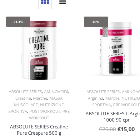
21.3%
40%
,
,
,
ABSOLUTE SERIES
AMINOACIDI
ABSOLUTE SERIES
AMINOAC
Quick View
Quick View
,
,
,
,
Creatina
Marche
MASSA
Arginina
Marche
NUTRIZI
,
,
MUSCOLARE
NUTRIZIONE
SPORTIVA
PRE WORKOU
,
,
SPORTIVA
POST WORKOUT
PRE
ABSOLUTE SERIES L-Argi
WORKOUT
1000 90 cpr
ABSOLUTE SERIES Creatine
Il
Il
€
25,00
€
15,00
Pure Creapure 500 g
prezzo
p