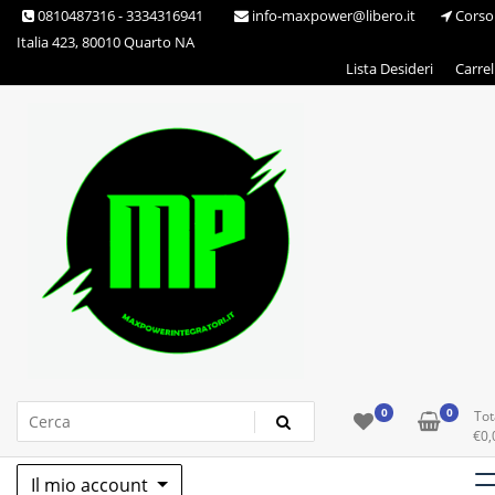
Skip
0810487316 - 3334316941
info-maxpower@libero.it
Corso
to
Italia 423, 80010 Quarto NA
content
Lista Desideri
Carrel
Max Power Integratori
0
0
Tot
€
0,
Il mio account