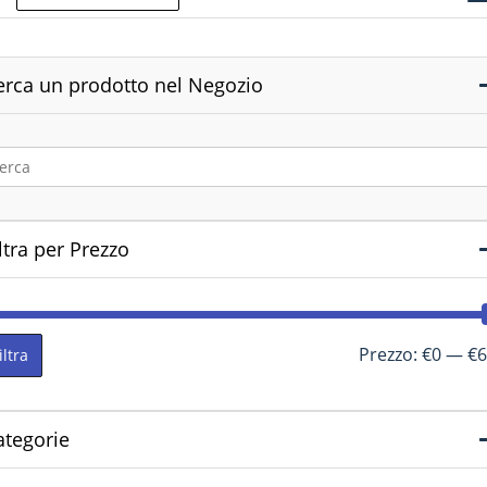
erca un prodotto nel Negozio
ltra per Prezzo
Prezzo:
€0
—
€6
iltra
ategorie