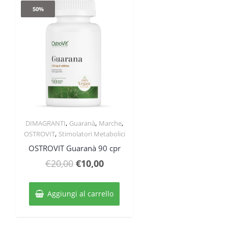
50%
,
,
,
DIMAGRANTI
Guaranà
Marche
Quick View
,
OSTROVIT
Stimolatori Metabolici
OSTROVIT Guaranà 90 cpr
Il
Il
€
20,00
€
10,00
prezzo
prezzo
originale
attuale
Aggiungi al carrello
era:
è:
€20,00.
€10,00.