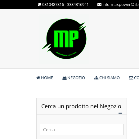
Skip
0810487316 - 3334316941
info-maxpower@libe
to
content
Max Power Integratori
HOME
NEGOZIO
CHI SIAMO
CO
Cerca un prodotto nel Negozio