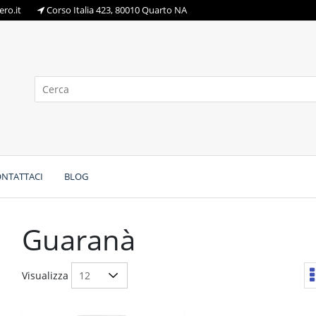
ro.it
Corso Italia 423, 80010 Quarto NA
NTATTACI
BLOG
Guaranà
Visualizza