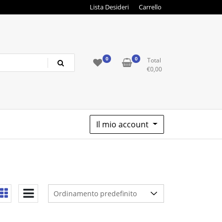
Lista Desideri
Carrello
0
0
Total
€
0,00
Il mio account