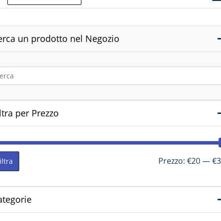
erca un prodotto nel Negozio
ltra per Prezzo
Prezzo:
€20
—
€3
iltra
ategorie