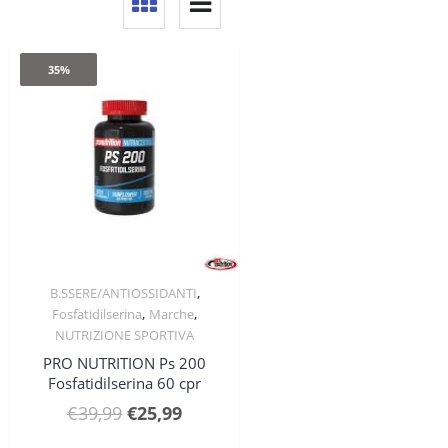
35%
,
B.SSERE/ANTIOSSIDANTI
Quick View
,
,
Fosfatidilserina
Marche
NUTRIZIONE SPORTIVA
PRO NUTRITION Ps 200
Fosfatidilserina 60 cpr
Il
Il
€
39,99
€
25,99
prezzo
prezzo