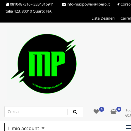
Skip
0810487316 - 3334316941
info-maxpower@libero.it
Corso
to
Italia 423, 80010 Quarto NA
content
Lista Desideri
Carrel
Max Power Integratori
0
0
Tot
€
0,
Il mio account