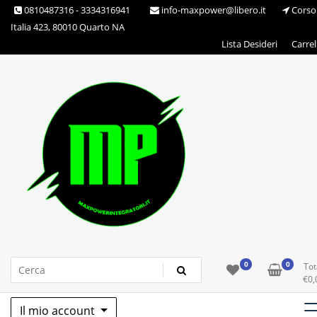
Skip
0810487316 - 3334316941
info-maxpower@libero.it
Corso
to
Italia 423, 80010 Quarto NA
content
Lista Desideri
Carrel
Max Power Integratori
0
0
Tot
€
0,
Il mio account