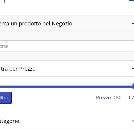
erca un prodotto nel Negozio
ltra per Prezzo
Prezzo:
€50
—
€7
iltra
ategorie