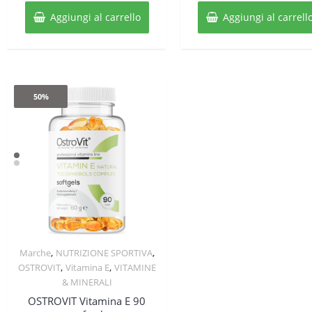
originale
attuale
original
at
Aggiungi al carrello
Aggiungi al carrell
era:
è:
era:
è:
€30,00.
€14,99.
€30,00.
€1
50%
,
,
Marche
NUTRIZIONE SPORTIVA
Quick View
,
,
OSTROVIT
Vitamina E
VITAMINE
& MINERALI
OSTROVIT Vitamina E 90