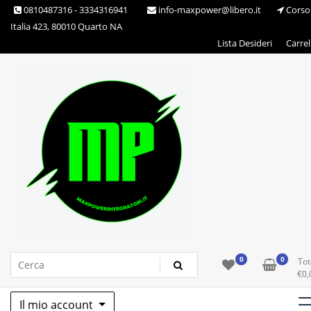
Skip
0810487316 - 3334316941
info-maxpower@libero.it
Corso
to
Italia 423, 80010 Quarto NA
content
Lista Desideri
Carrel
Max Power Integratori
0
0
Tot
€
0,
Il mio account