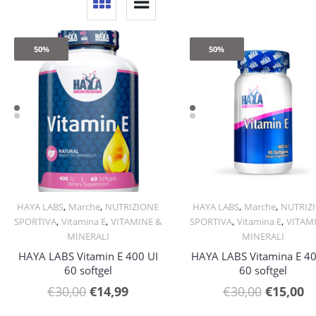
50%
50%
,
,
,
,
HAYA LABS
Marche
NUTRIZIONE
HAYA LABS
Marche
NUTRIZ
Quick View
Quick View
,
,
,
,
SPORTIVA
Vitamina E
VITAMINE &
SPORTIVA
Vitamina E
VITAM
MINERALI
MINERALI
HAYA LABS Vitamin E 400 UI
HAYA LABS Vitamina E 40
60 softgel
60 softgel
Il
Il
Il
Il
€
30,00
€
14,99
€
30,00
€
15,00
prezzo
prezzo
prezzo
p