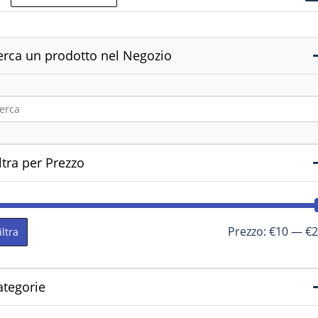
erca un prodotto nel Negozio
ltra per Prezzo
Prezzo:
€10
—
€2
iltra
ategorie