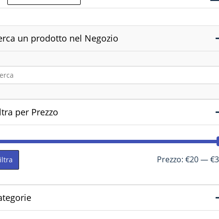
erca un prodotto nel Negozio
ltra per Prezzo
Prezzo:
€20
—
€3
iltra
ategorie