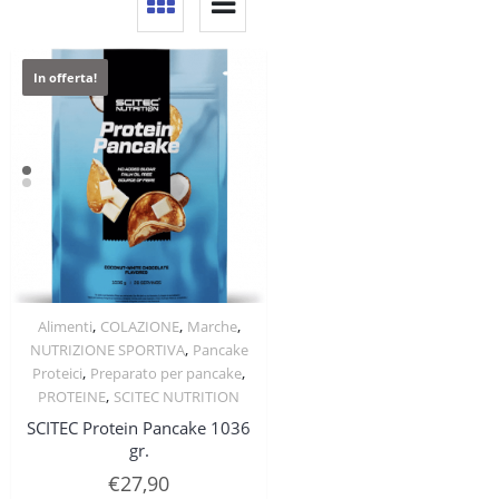
In offerta!
,
,
,
Alimenti
COLAZIONE
Marche
Quick View
,
NUTRIZIONE SPORTIVA
Pancake
,
,
Proteici
Preparato per pancake
,
PROTEINE
SCITEC NUTRITION
SCITEC Protein Pancake 1036
gr.
€
27,90