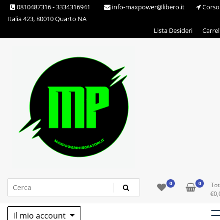
Skip
0810487316 - 3334316941
info-maxpower@libero.it
Corso
to
Italia 423, 80010 Quarto NA
content
Lista Desideri
Carrel
Max Power Integratori
0
0
Tot
€
0,
Il mio account