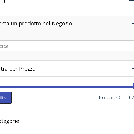
erca un prodotto nel Negozio
ltra per Prezzo
Prezzo:
€0
—
€2
iltra
ategorie