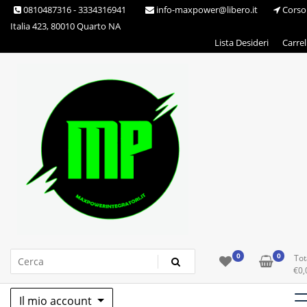
Skip
0810487316 - 3334316941
info-maxpower@libero.it
Corso
to
Italia 423, 80010 Quarto NA
content
Lista Desideri
Carrel
Max Power Integratori
0
0
Tot
€
0,
Il mio account