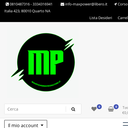
0810487316 - 3334316941
info-maxpower@libero.it
Corso
Italia 423, 80010 Quarto NA
Lista Desideri
Carrel
Max Power Integratori
0
0
Tot
€
0,
Il mio account