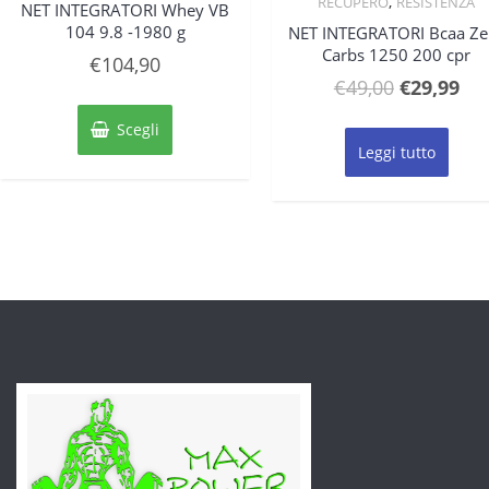
,
RECUPERO
RESISTENZA
NET INTEGRATORI Whey VB
104 9.8 -1980 g
NET INTEGRATORI Bcaa Ze
Carbs 1250 200 cpr
€
104,90
Il
Il
€
49,00
€
29,99
Questo
prezzo
pre
prodotto
Scegli
originale
att
ha
Leggi tutto
più
era:
è:
varianti.
€49,00.
€29
Le
opzioni
possono
essere
scelte
nella
pagina
del
prodotto