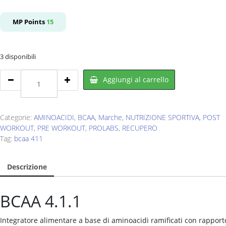
prezzo
prezzo
originale
attuale
MP Points
15
era:
è:
€25,00.
€15,00.
3 disponibili
PROLABS
Aggiungi al carrello
Bcaa
4.1.1
150
cpr
Categorie:
AMINOACIDI
,
BCAA
,
Marche
,
NUTRIZIONE SPORTIVA
,
POST
quantity
WORKOUT
,
PRE WORKOUT
,
PROLABS
,
RECUPERO
Tag:
bcaa 411
Descrizione
BCAA 4.1.1
Integratore alimentare a base di aminoacidi ramificati con rapport