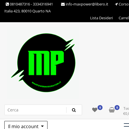
Skip
0810487316 - 3334316941
info-maxpower@libero.it
Corso
to
Italia 423, 80010 Quarto NA
content
Lista Desideri
Carrel
Max Power Integratori
0
0
Tot
€
0,
Il mio account