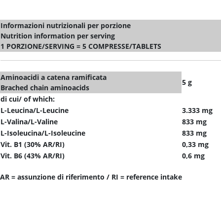
Informazioni nutrizionali per porzione
Nutrition information per serving
1 PORZIONE/SERVING = 5 COMPRESSE/TABLETS
Aminoacidi a catena ramificata
5 g
Brached chain aminoacids
di cui/ of which:
L-Leucina/L-Leucine
3.333 mg
L-Valina/L-Valine
833 mg
L-Isoleucina/L-Isoleucine
833 mg
Vit. B1 (30% AR/RI)
0,33 mg
Vit. B6 (43% AR/RI)
0,6 mg
AR = assunzione di riferimento / RI = reference intake