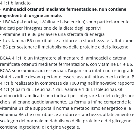
4:1:1 bilanciato
•
Aminoacidi ottenuti mediante fermentazione, non contiene
ingredienti di origine animale.
• I BCAA (L-Leucina, L-Valina e L-Isoleucina) sono particolarmente
indicati per l’integrazione della dieta degli sportivi
• Vitamine B1 e B6 per avere una sferzata di energia
• La vitamina B6 contribuisce a ridurre la stanchezza e l’affaticam
• B6 per sostenere il metabolismo delle proteine e del glicogeno
BCAA 4:1:1 è un integratore alimentare di aminoacidi a catena
ramificata ottenuti mediante fermentazione, con vitamine B1 e B6. 
BCAA sono aminoacidi essenziali, l’organismo infatti non è in grado
sintetizzarli e devono pertanto essere assunti attraverso la dieta.
4:1:1 è realizzato in compresse da 1000 mg nell’innovativo rapport
4:1:1 (4 parti di L-Leucina, 1 di L-Valina e 1 di L-Isoleucina). Gli
aminoacidi ramificati sono indicati per integrare la dieta degli spor
che si allenano quotidianamente. La formula infine comprende la
vitamina B1 che supporta il normale metabolismo energetico e la
vitamina B6 che contribuisce a ridurre stanchezza, affaticamento e
sostegno del normale metabolismo delle proteine e del glicogeno.
contiene ingredienti di origine vegetale.