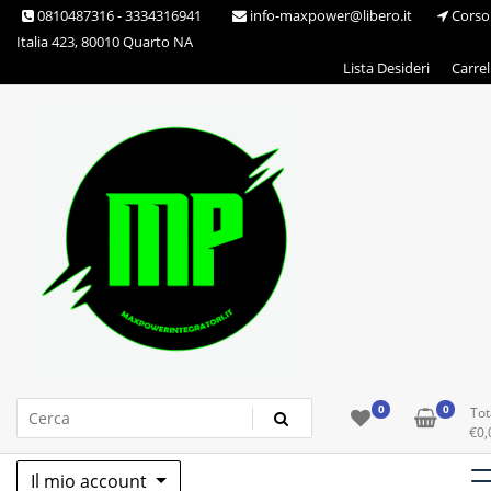
Skip
0810487316 - 3334316941
info-maxpower@libero.it
Corso
to
Italia 423, 80010 Quarto NA
content
Lista Desideri
Carrel
Max Power Integratori
0
0
Tot
€
0,
Il mio account