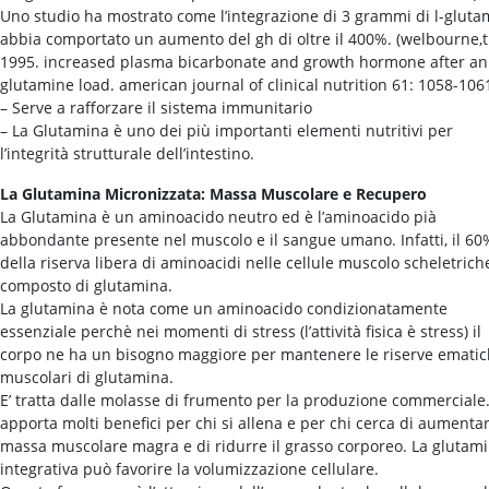
Uno studio ha mostrato come l’integrazione di 3 grammi di l-gluta
abbia comportato un aumento del gh di oltre il 400%. (welbourne,t
1995. increased plasma bicarbonate and growth hormone after an
glutamine load. american journal of clinical nutrition 61: 1058-1061
– Serve a rafforzare il sistema immunitario
– La Glutamina è uno dei più importanti elementi nutritivi per
l’integrità strutturale dell’intestino.
La Glutamina Micronizzata: Massa Muscolare e Recupero
La Glutamina è un aminoacido neutro ed è l’aminoacido pià
abbondante presente nel muscolo e il sangue umano. Infatti, il 60
della riserva libera di aminoacidi nelle cellule muscolo scheletrich
composto di glutamina.
La glutamina è nota come un aminoacido condizionatamente
essenziale perchè nei momenti di stress (l’attività fisica è stress) il
corpo ne ha un bisogno maggiore per mantenere le riserve ematic
muscolari di glutamina.
E’ tratta dalle molasse di frumento per la produzione commerciale
apporta molti benefici per chi si allena e per chi cerca di aumentar
massa muscolare magra e di ridurre il grasso corporeo. La glutam
integrativa può favorire la volumizzazione cellulare.