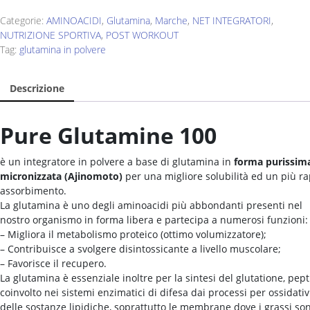
Glutamine
100
Categorie:
AMINOACIDI
,
Glutamina
,
Marche
,
NET INTEGRATORI
,
-200gr.-
NUTRIZIONE SPORTIVA
,
POST WORKOUT
quantity
Tag:
glutamina in polvere
Descrizione
Pure Glutamine 100
è un integratore in polvere a base di glutamina in
forma purissim
micronizzata (Ajinomoto)
per una migliore solubilità ed un più r
assorbimento.
La glutamina è uno degli aminoacidi più abbondanti presenti nel
nostro organismo in forma libera e partecipa a numerosi funzioni:
– Migliora il metabolismo proteico (ottimo volumizzatore);
– Contribuisce a svolgere disintossicante a livello muscolare;
– Favorisce il recupero.
La glutamina è essenziale inoltre per la sintesi del glutatione, pep
coinvolto nei sistemi enzimatici di difesa dai processi per ossidativ
delle sostanze lipidiche, soprattutto le membrane dove i grassi so