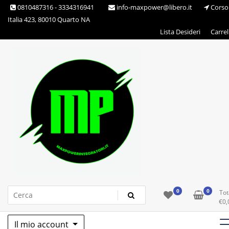
Skip
0810487316 - 3334316941
info-maxpower@libero.it
Corso
to
Italia 423, 80010 Quarto NA
content
Lista Desideri
Carrel
Max Power Integratori
0
0
Tot
€
0,
Il mio account