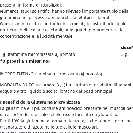
presenti in forma di fosfolipidi.
Numerosi studi scientifici hanno rilevato l’importante ruolo della
glutamina nel processo dei neurotrasmettitori celebrali.
Questo aminoacido è pertanto, insieme al glucosio, il principale
nutriente delle cellule celebrali, utile quindi per aumentare la
concentrazione e la lucidità mentale.
dose
l-glutammina micronizzata ajinomoto
3 g
*3 g (pari a 1 misurino)
INGREDIENTI:L-Glutamina micronizzata (Ajinomoto).
MODALITÀ D’USO:Assumere 3 g (1 misurino) di prodotto diluendol
acqua o altro liquido a scelta, lontano dai pasti principali.
I Benefici della Glutamina Micronizzata
La glutamina è il più comune aminoacido presente nei muscoli pe
oltre il 61% del muscolo scheletrico è formato da glutamina.
Per il 19% la glutamina è formata da azoto, il che rende il principa
trasportatore di azoto nelle tue cellule muscolari.