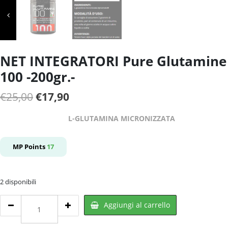
NET INTEGRATORI Pure Glutamine
100 -200gr.-
Il
Il
€
25,00
€
17,90
prezzo
prezzo
L-GLUTAMINA MICRONIZZATA
originale
attuale
era:
è:
MP Points
17
€25,00.
€17,90.
2 disponibili
NET
Aggiungi al carrello
INTEGRATORI
Pure