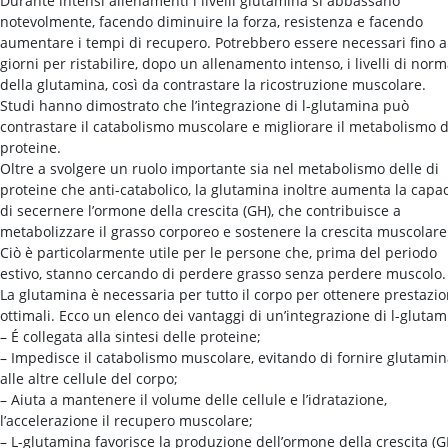
Durante intensi allenamenti i livelli glutamina si abbassano
notevolmente, facendo diminuire la forza, resistenza e facendo
aumentare i tempi di recupero. Potrebbero essere necessari fino a
giorni per ristabilire, dopo un allenamento intenso, i livelli di norm
della glutamina, così da contrastare la ricostruzione muscolare.
Studi hanno dimostrato che l’integrazione di l-glutamina può
contrastare il catabolismo muscolare e migliorare il metabolismo d
proteine.
Oltre a svolgere un ruolo importante sia nel metabolismo delle di
proteine che anti-catabolico, la glutamina inoltre aumenta la capac
di secernere l’ormone della crescita (GH), che contribuisce a
metabolizzare il grasso corporeo e sostenere la crescita muscolare
Ciò è particolarmente utile per le persone che, prima del periodo
estivo, stanno cercando di perdere grasso senza perdere muscolo.
La glutamina è necessaria per tutto il corpo per ottenere prestazio
ottimali. Ecco un elenco dei vantaggi di un’integrazione di l-glutam
– É collegata alla sintesi delle proteine;
– Impedisce il catabolismo muscolare, evitando di fornire glutami
alle altre cellule del corpo;
– Aiuta a mantenere il volume delle cellule e l’idratazione,
l’accelerazione il recupero muscolare;
– L-glutamina favorisce la produzione dell’ormone della crescita (G