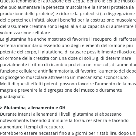
Questo fenomeno è l’attrazione dell’acqua dentro le cellule muscol
che può aumentare la pienezza muscolare e la sintesi proteica (la
produzione delle proteine) e ridurre la proteolisi (la disgregazione
delle proteine). infatti, alcuni benefici per la costruzione muscolar
dell’assumere creatina sono legati alla sua capacità di aumentare 
volumizzazione cellulare.
La glutamina ha anche mostrato di favorire il recupero, di rafforzar
sistema immunitario essendo uno degli elementi dell’ormone più
potente del corpo, il glutatione, di causare possibilmente rilascio e
di ormone della crescita con una dose di soli 3 g, di determinare
parzialmente il ritmo di ricambio proteico nei muscoli, di aumenta
funzione cellulare antinfiammatoria, di favorire l’aumento del depo
di glicogeno muscolare attraverso un meccanismo sconosciuto.
Molti di questi effetti potenti possono favorire l’aumento della ma
magra e prevenire la disgregazione del muscolo duramente
guadagnato.
> Glutamina, allenamento e GH
Durante intensi allenamenti i livelli glutamina si abbassano
notevolmente, facendo diminuire la forza, resistenza e facendo
aumentare i tempi di recupero.
Potrebbero essere necessari fino a 6 giorni per ristabilire, dopo un