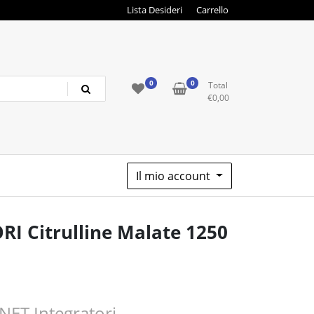
Lista Desideri
Carrello
0
0
Total
€
0,00
Il mio account
I Citrulline Malate 1250
o
NET Integratori