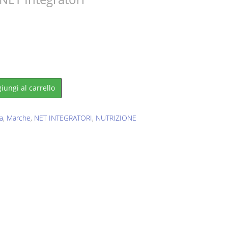
e
.
iungi al carrello
na
,
Marche
,
NET INTEGRATORI
,
NUTRIZIONE