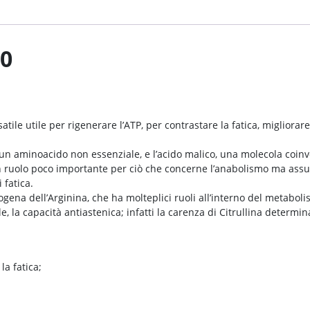
50
atile utile per rigenerare l’ATP, per contrastare la fatica, migliora
, un aminoacido non essenziale, e l’acido malico, una molecola coinvo
 ruolo poco importante per ciò che concerne l’anabolismo ma assum
 fatica.
gena dell’Arginina, che ha molteplici ruoli all’interno del metabolism
e, la capacità antiastenica; infatti la carenza di Citrullina deter
la fatica;