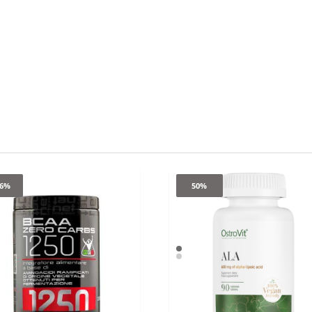
.6%
50%