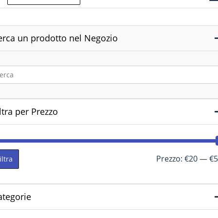
erca un prodotto nel Negozio
ltra per Prezzo
Prezzo:
€20
—
€5
iltra
ategorie