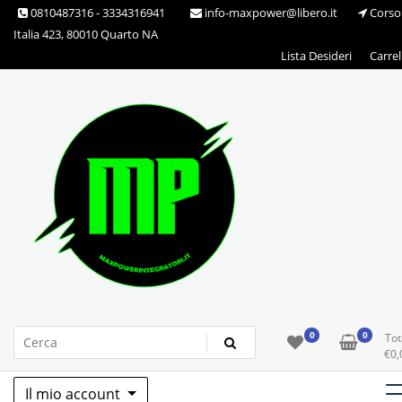
Skip
0810487316 - 3334316941
info-maxpower@libero.it
Corso
to
Italia 423, 80010 Quarto NA
content
Lista Desideri
Carrel
Max Power Integratori
0
0
Tot
€
0,
Il mio account