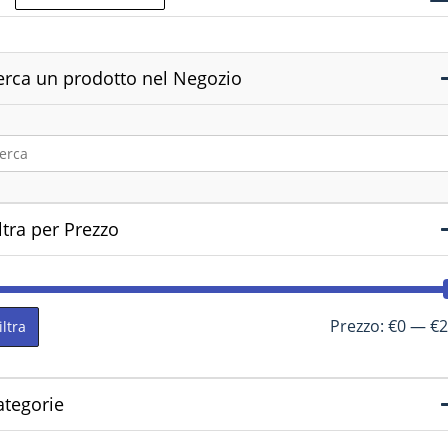
erca un prodotto nel Negozio
ltra per Prezzo
Prezzo:
€0
—
€2
iltra
ategorie