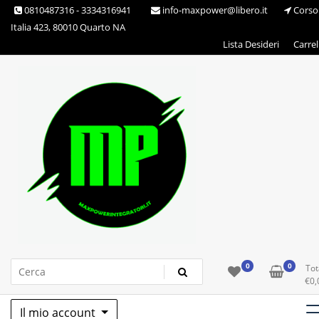
Skip
0810487316 - 3334316941
info-maxpower@libero.it
Corso
to
Italia 423, 80010 Quarto NA
content
Lista Desideri
Carrel
Max Power Integratori
0
0
Tot
€
0,
Il mio account