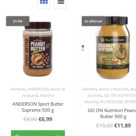
21.5%
In offerta!
,
,
,
,
Alimenti
ANDERSON
Burro di
Alimenti
Burro d'Arachidi
Bur
Quick View
Quick View
,
,
Anacardi
Marche
arachidi
GO ON NUTRITI
,
Marche
NUTRIZIONE SPORT
ANDERSON Sport Butter
Supreme 500 g
GO ON Nutrition Pean
Butter 900 g
Il
Il
€
8,90
€
6,99
Il
Il
€
15,00
€
11,89
prezzo
prezzo
prezzo
p
originale
attuale
Ques