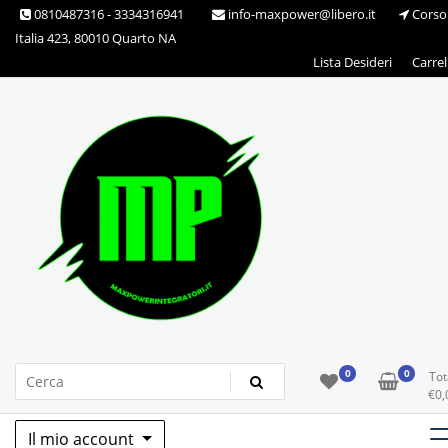
Skip
0810487316 - 3334316941
info-maxpower@libero.it
Corso
to
Italia 423, 80010 Quarto NA
content
Lista Desideri
Carrel
Max Power Integratori
0
0
Tot
€
0,
Il mio account