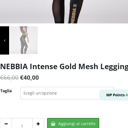
NEBBIA Intense Gold Mesh Leggin
Il
Il
€
66,00
€
40,00
prezzo
prezzo
Taglia
originale
attuale
MP Points
4
era:
è:
€66,00.
€40,00.
NEBBIA
Aggiungi al carrello
Intense