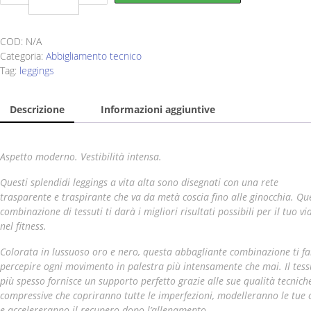
Gold
Mesh
Leggings
COD:
N/A
quantity
Categoria:
Abbigliamento tecnico
Tag:
leggings
Descrizione
Informazioni aggiuntive
Aspetto moderno. Vestibilità intensa.
Questi splendidi leggings a vita alta sono disegnati con una rete
trasparente e traspirante che va da metà coscia fino alle ginocchia. Qu
combinazione di tessuti ti darà i migliori risultati possibili per il tuo vi
nel fitness.
Colorata in lussuoso oro e nero, questa abbagliante combinazione ti f
percepire ogni movimento in palestra più intensamente che mai. Il tess
più spesso fornisce un supporto perfetto grazie alle sue qualità tecnich
compressive che copriranno tutte le imperfezioni, modelleranno le tue 
e accelereranno il recupero dopo l’allenamento.