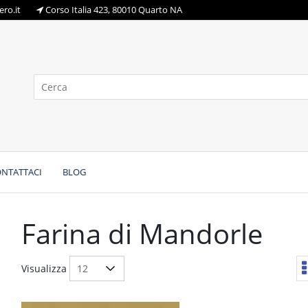
ro.it
Corso Italia 423, 80010 Quarto NA
NTATTACI
BLOG
Farina di Mandorle
Visualizza