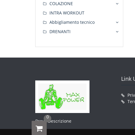
COLAZIONE
INTRA WORKOUT
Abbigliamento tecnico
DRENANTI
Link U
Pri
Ter
0
Breve Descrizione