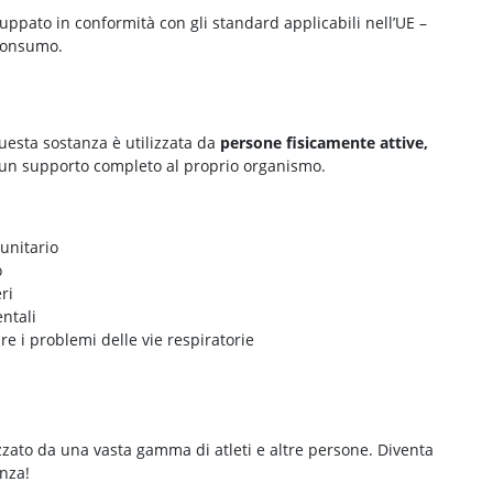
uppato in conformità con gli standard applicabili nell’UE –
 consumo.
Questa sostanza è utilizzata da
persone fisicamente attive,
 un supporto completo al proprio organismo.
unitario
o
ri
ntali
re i problemi delle vie respiratorie
izzato da una vasta gamma di atleti e altre persone. Diventa
enza!