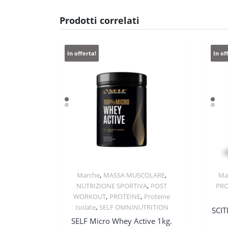
Prodotti correlati
In offerta!
In of
,
,
Marche
MASSA MUSCOLARE
Ma
Quick View
,
NUTRIZIONE SPORTIVA
POST
PRO
,
,
WORKOUT
PROTEINE
Proteine
,
Isolate
SELF OMNINUTRITION
SCIT
SELF Micro Whey Active 1kg.