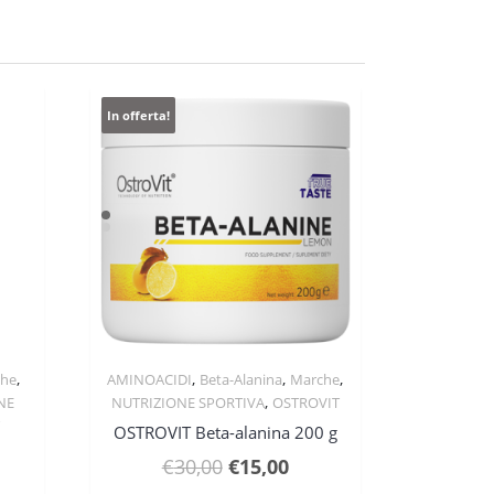
In offerta!
,
,
,
,
he
AMINOACIDI
Beta-Alanina
Marche
Quick View
,
NE
NUTRIZIONE SPORTIVA
OSTROVIT
T
OSTROVIT Beta-alanina 200 g
Il
Il
€
30,00
€
15,00