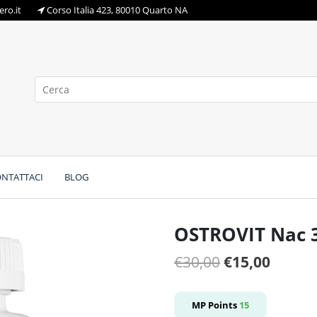
ro.it
Corso Italia 423, 80010 Quarto NA
NTATTACI
BLOG
OSTROVIT Nac 3
Il
Il
€
30,00
€
15,00
prezzo
prezz
originale
attual
MP Points
15