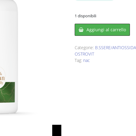
era:
è:
€30,00.
€15,00
1 disponibili
Aggiungi al carrello
Categorie:
B.SSERE/ANTIOSSIDA
OSTROVIT
Tag:
nac