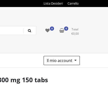
Lista Desideri
Carrello
0
0
Total
€
0,00
Il mio account
00 mg 150 tabs
o
e