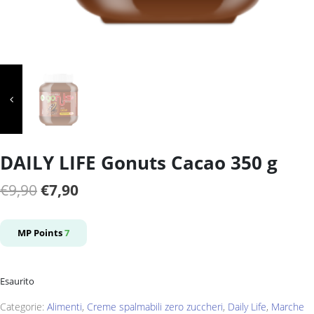
DAILY LIFE Gonuts Cacao 350 g
Il
Il
€
9,90
€
7,90
prezzo
prezzo
originale
attuale
MP Points
7
era:
è:
€9,90.
€7,90.
Esaurito
Categorie:
Alimenti
,
Creme spalmabili zero zuccheri
,
Daily Life
,
Marche