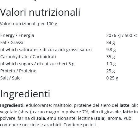
Valori nutrizionali
Valori nutrizionali per 100 g
Energy / Energia
2076 kJ / 500 kc
Fat / Grassi
34 g
of which saturates / di cui acidi grassi saturi
9,8 g
Carbohydrate / Carboidrati
35 g
of which sugars / di cui zuccheri 3 g
1,0 g
Protein / Proteine
25 g
Salt / Sale
0,25 g
Ingredienti
Ingredienti:
edulcorante: maltitolo; proteine del siero del
latte
, oli
vegetale (shea), cacao magro in polvere 7%, olio di girasole,
latte
in
polvere, farina di
soia
, emulsionante: lecitine (
soia
); aroma. Può
contenere nocciole e arachidi. Contiene polioli.