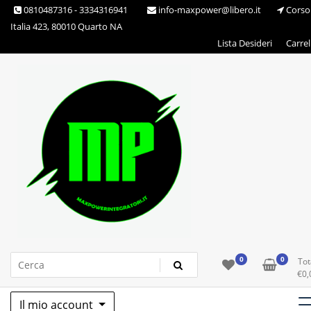
Skip
0810487316 - 3334316941
info-maxpower@libero.it
Corso
to
Italia 423, 80010 Quarto NA
content
Lista Desideri
Carrel
Max Power Integratori
0
0
Tot
€
0,
Il mio account