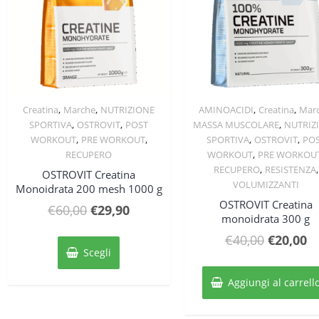
,
,
,
,
Creatina
Marche
NUTRIZIONE
AMINOACIDI
Creatina
Mar
Quick View
Quick View
,
,
,
SPORTIVA
OSTROVIT
POST
MASSA MUSCOLARE
NUTRIZ
,
,
,
,
WORKOUT
PRE WORKOUT
SPORTIVA
OSTROVIT
PO
,
RECUPERO
WORKOUT
PRE WORKOU
,
,
RECUPERO
RESISTENZA
OSTROVIT Creatina
VOLUMIZZANTI
Monoidrata 200 mesh 1000 g
OSTROVIT Creatina
Il
Il
€
60,00
€
29,90
monoidrata 300 g
prezzo
prezzo
Questo
Il
Il
€
40,00
€
20,00
originale
attuale
prodotto
Scegli
prezzo
p
ha
era:
è:
original
at
più
Aggiungi al carrell
€60,00.
€29,90.
varianti.
era:
è:
Le
€40,00.
€2