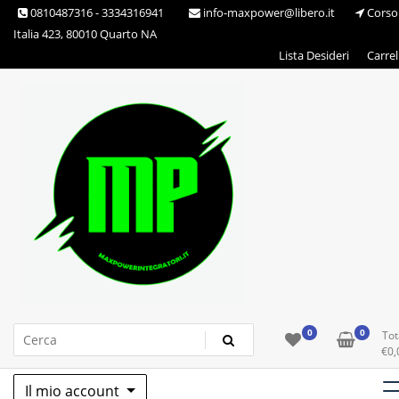
Skip
0810487316 - 3334316941
info-maxpower@libero.it
Corso
to
Italia 423, 80010 Quarto NA
content
Lista Desideri
Carrel
Max Power Integratori
0
0
Tot
€
0,
Il mio account