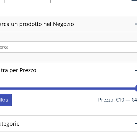
erca un prodotto nel Negozio
ltra per Prezzo
Prezzo:
€10
—
€4
iltra
ategorie