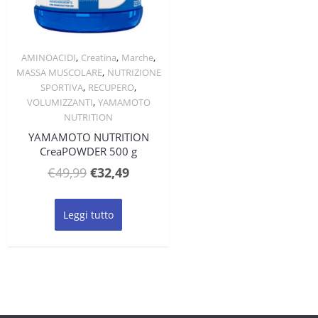
,
,
,
AMINOACIDI
Creatina
Marche
Quick View
,
MASSA MUSCOLARE
NUTRIZIONE
,
,
SPORTIVA
RECUPERO
,
VOLUMIZZANTI
YAMAMOTO
NUTRITION
YAMAMOTO NUTRITION
CreaPOWDER 500 g
Il
Il
€
49,99
€
32,49
prezzo
prezzo
originale
attuale
Leggi tutto
era:
è:
€49,99.
€32,49.