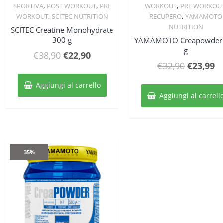
,
,
,
SPORTIVA
POST WORKOUT
PRE
WORKOUT
PRE WORKOU
,
,
WORKOUT
SCITEC NUTRITION
RECUPERO
YAMAMOTO
NUTRITION
SCITEC Creatine Monohydrate
300 g
YAMAMOTO Creapowder
g
Il
Il
€
38,90
€
22,90
Il
Il
€
32,90
€
23,99
prezzo
prezzo
prezzo
p
originale
attuale
Aggiungi al carrello
original
at
era:
è:
Aggiungi al carrell
era:
è:
€38,90.
€22,90.
€32,90.
€2
35%