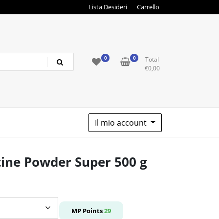
Lista Desideri
Carrello
0
0
Total
€
0,00
Il mio account
ine Powder Super 500 g
o
e
MP Points
29