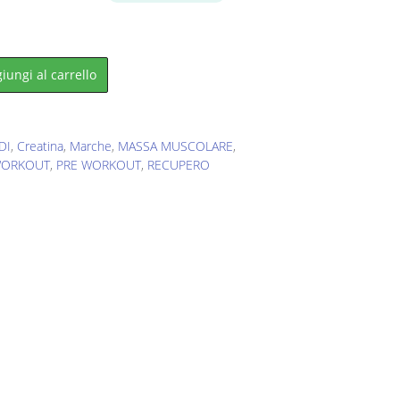
.
iungi al carrello
DI
,
Creatina
,
Marche
,
MASSA MUSCOLARE
,
WORKOUT
,
PRE WORKOUT
,
RECUPERO