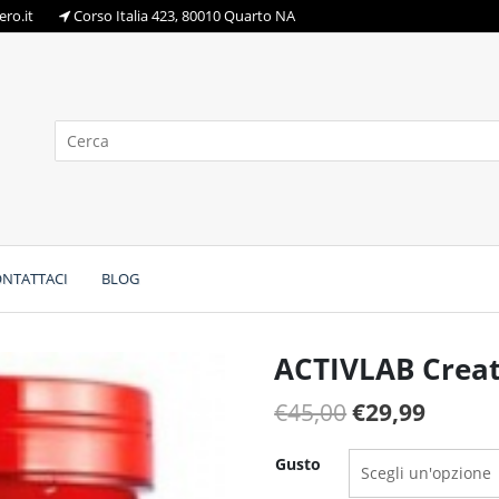
ro.it
Corso Italia 423, 80010 Quarto NA
NTATTACI
BLOG
ACTIVLAB Creat
Il
Il
€
45,00
€
29,99
prezzo
prezz
Gusto
originale
attual