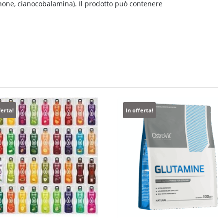
inone, cianocobalamina). Il prodotto può contenere
ferta!
In offerta!