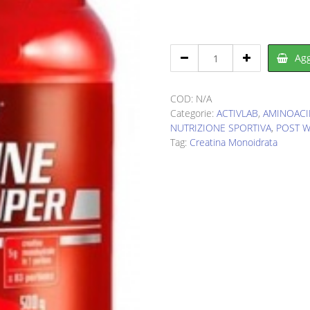
era:
è:
€45,00.
€29,99
ACTIVLAB
Agg
Creatine
Powder
Super
COD:
N/A
500
Categorie:
ACTIVLAB
,
AMINOACI
g
NUTRIZIONE SPORTIVA
,
POST 
quantity
Tag:
Creatina Monoidrata