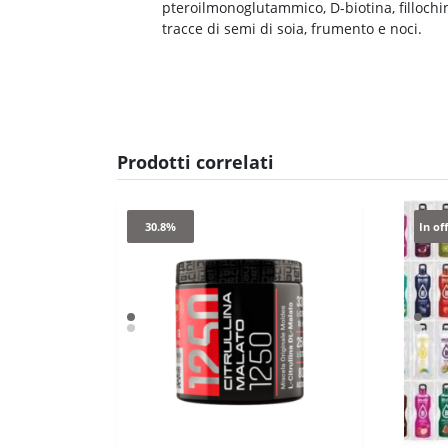
pteroilmonoglutammico, D-biotina, filloch
tracce di semi di soia, frumento e noci.
Prodotti correlati
30.8%
In of