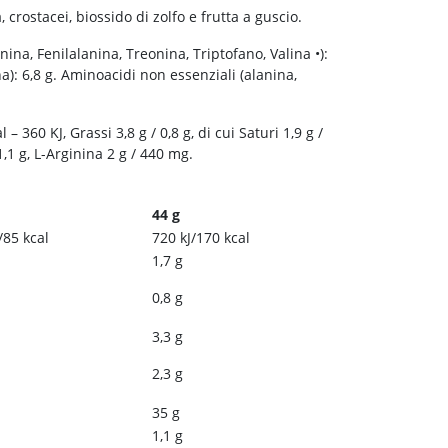
 crostacei, biossido di zolfo e frutta a guscio.
nina, Fenilalanina, Treonina, Triptofano, Valina •):
): 6,8 g. Aminoacidi non essenziali (alanina,
 360 KJ, Grassi 3,8 g / 0,8 g, di cui Saturi 1,9 g /
 1,1 g, L-Arginina 2 g / 440 mg.
44 g
/85 kcal
720 kJ/170 kcal
1,7 g
0,8 g
3,3 g
2,3 g
35 g
1,1 g