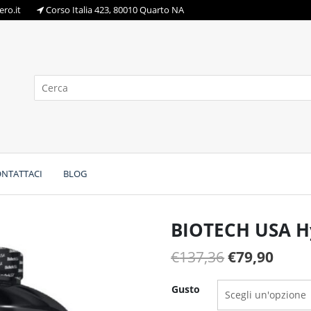
ro.it
Corso Italia 423, 80010 Quarto NA
NTATTACI
BLOG
BIOTECH USA H
Il
Il
€
137,36
€
79,90
prezzo
prez
Gusto
originale
attua