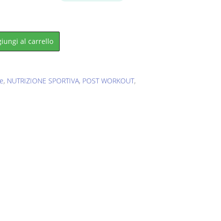
0.
iungi al carrello
e
,
NUTRIZIONE SPORTIVA
,
POST WORKOUT
,