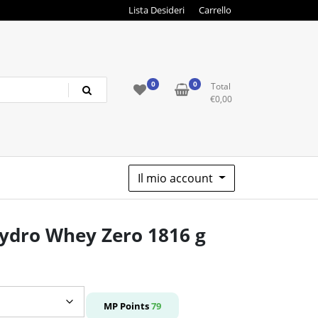
Lista Desideri
Carrello
0
0
Total
€
0,00
Il mio account
ydro Whey Zero 1816 g
zo
le
MP Points
79