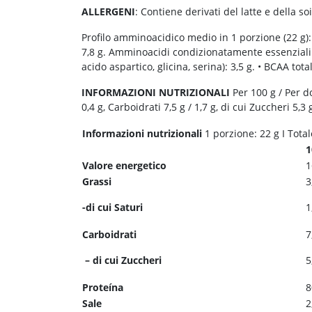
ALLERGENI
: Contiene derivati del latte e della s
Profilo amminoacidico medio in 1 porzione (22 g): a
7,8 g. Amminoacidi condizionatamente essenziali (
acido aspartico, glicina, serina): 3,5 g. • BCAA totali
INFORMAZIONI NUTRIZIONALI
Per 100 g / Per do
0,4 g, Carboidrati 7,5 g / 1,7 g, di cui Zuccheri 5,3
Informazioni nutrizionali
1 porzione: 22 g I Total
1
Valore energetico
1
Grassi
3
-di cui Saturi
1
Carboidrati
7
– di cui Zuccheri
5
Proteína
8
Sale
2