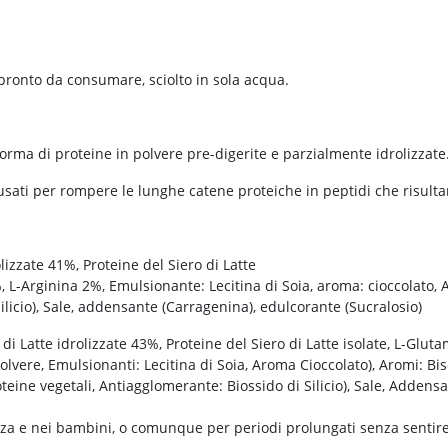
 pronto da consumare, sciolto in sola acqua.
orma di proteine in polvere pre-digerite e parzialmente idrolizzate
usati per rompere le lunghe catene proteiche in peptidi che risultan
olizzate 41%, Proteine del Siero di Latte
 L-Arginina 2%, Emulsionante: Lecitina di Soia, aroma: cioccolato, 
ilicio), Sale, addensante (Carragenina), edulcorante (Sucralosio)
o di Latte idrolizzate 43%, Proteine del Siero di Latte isolate, L-Gl
lvere, Emulsionanti: Lecitina di Soia, Aroma Cioccolato), Aromi: Bis
teine vegetali, Antiagglomerante: Biossido di Silicio), Sale, Addens
a e nei bambini, o comunque per periodi prolungati senza sentire