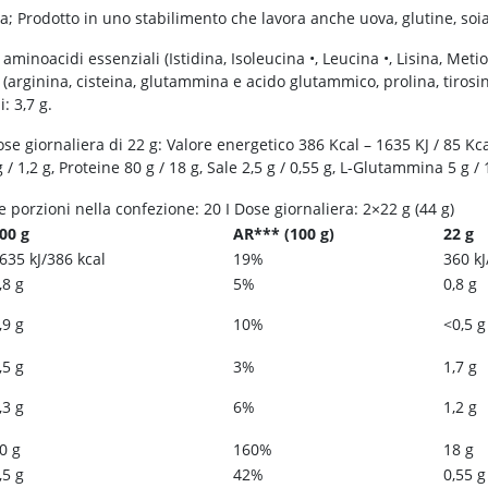
oia; Prodotto in uno stabilimento che lavora anche uova, glutine, soia,
minoacidi essenziali (Istidina, Isoleucina •, Leucina •, Lisina, Metio
arginina, cisteina, glutammina e acido glutammico, prolina, tirosina
: 3,7 g.
se giornaliera di 22 g: Valore energetico 386 Kcal – 1635 KJ / 85 Kcal –
 g / 1,2 g, Proteine 80 g / 18 g, Sale 2,5 g / 0,55 g, L-Glutammina 5 g /
e porzioni nella confezione: 20 I Dose giornaliera: 2×22 g (44 g)
00 g
AR*** (100 g)
22 g
635 kJ/386 kcal
19%
360 kJ
,8 g
5%
0,8 g
,9 g
10%
<0,5 g
,5 g
3%
1,7 g
,3 g
6%
1,2 g
0 g
160%
18 g
,5 g
42%
0,55 g