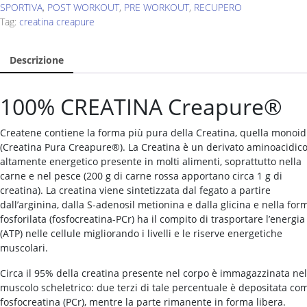
SPORTIVA
,
POST WORKOUT
,
PRE WORKOUT
,
RECUPERO
Tag:
creatina creapure
Descrizione
100% CREATINA
Creapure®
Createne contiene la forma più pura della Creatina, quella monoid
(Creatina Pura Creapure®). La Creatina è un derivato aminoacidic
altamente energetico presente in molti alimenti, soprattutto nella
carne e nel pesce (200 g di carne rossa apportano circa 1 g di
creatina). La creatina viene sintetizzata dal fegato a partire
dall’arginina, dalla S-adenosil metionina e dalla glicina e nella for
fosforilata (fosfocreatina-PCr) ha il compito di trasportare l’energia
(ATP) nelle cellule migliorando i livelli e le riserve energetiche
muscolari.
Circa il 95% della creatina presente nel corpo è immagazzinata nel
muscolo scheletrico: due terzi di tale percentuale è depositata co
fosfocreatina (PCr), mentre la parte rimanente in forma libera.