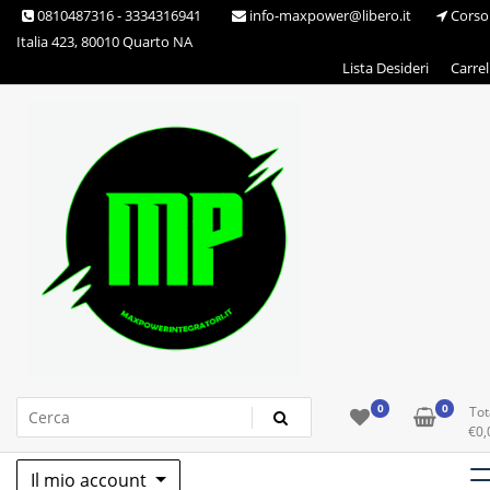
Skip
0810487316 - 3334316941
info-maxpower@libero.it
Corso
to
Italia 423, 80010 Quarto NA
content
Lista Desideri
Carrel
Max Power Integratori
0
0
Tot
€
0,
Il mio account