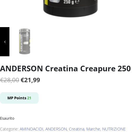
ANDERSON Creatina Creapure 250
Il
Il
€
28,00
€
21,99
prezzo
prezzo
originale
attuale
MP Points
21
era:
è:
€28,00.
€21,99.
Esaurito
Categorie:
AMINOACIDI
,
ANDERSON
,
Creatina
,
Marche
,
NUTRIZIONE