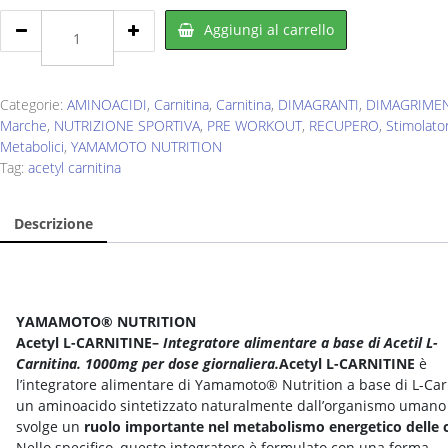
YAMAMOTO
Aggiungi al carrello
NUTRITION
Acetyl
L-
Carnitine
Categorie:
AMINOACIDI
,
Carnitina
,
Carnitina
,
DIMAGRANTI
,
DIMAGRIME
1000mg
Marche
,
NUTRIZIONE SPORTIVA
,
PRE WORKOUT
,
RECUPERO
,
Stimolator
120
Metabolici
,
YAMAMOTO NUTRITION
cps
Tag:
acetyl carnitina
quantity
Descrizione
YAMAMOTO® NUTRITION
Acetyl L-CARNITINE
–
Integratore alimentare a base di Acetil L-
Carnitina. 1000mg per dose giornaliera.
Acetyl L-CARNITINE
è
l’integratore alimentare di Yamamoto® Nutrition a base di L-Car
un aminoacido sintetizzato naturalmente dall’organismo umano
svolge un
ruolo importante nel metabolismo energetico delle c
Nello specifico, questo integratore è formulato con una forma