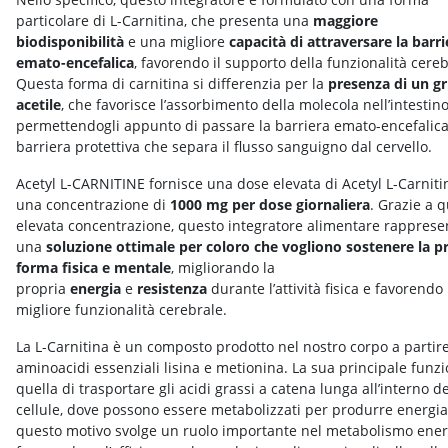
particolare di L-Carnitina, che presenta una
maggiore
biodisponibilità
e una migliore
capacità di attraversare la barri
emato-encefalica
, favorendo il supporto della funzionalità cereb
Questa forma di carnitina si differenzia per la
presenza di un g
acetile
, che favorisce l’assorbimento della molecola nell’intestino
permettendogli appunto di passare la barriera emato-encefalica,
barriera protettiva che separa il flusso sanguigno dal cervello.
Acetyl L-CARNITINE fornisce una dose elevata di Acetyl L-Carniti
una concentrazione di
1000 mg per dose giornaliera
. Grazie a 
elevata concentrazione, questo integratore alimentare rapprese
una
soluzione ottimale per coloro che vogliono sostenere la p
forma fisica e mentale
, migliorando la
propria
energia
e
resistenza
durante l’attività fisica e favorendo
migliore funzionalità cerebrale.
La L-Carnitina è un composto prodotto nel nostro corpo a partire
aminoacidi essenziali lisina e metionina. La sua principale funz
quella di trasportare gli acidi grassi a catena lunga all’interno de
cellule, dove possono essere metabolizzati per produrre energia
questo motivo svolge un ruolo importante nel metabolismo ener