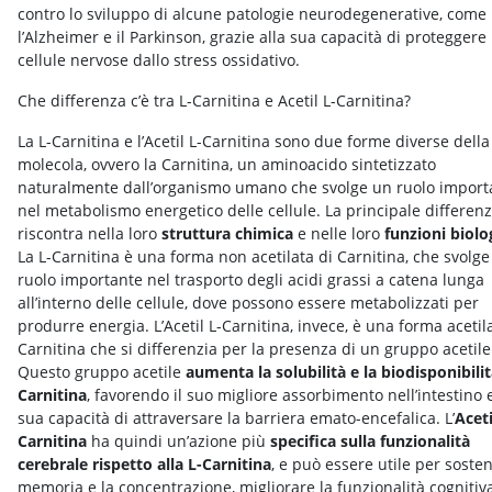
contro lo sviluppo di alcune patologie neurodegenerative, come
l’Alzheimer e il Parkinson, grazie alla sua capacità di proteggere 
cellule nervose dallo stress ossidativo.
Che differenza c’è tra L-Carnitina e Acetil L-Carnitina?
La L-Carnitina e l’Acetil L-Carnitina sono due forme diverse della
molecola, ovvero la Carnitina, un aminoacido sintetizzato
naturalmente dall’organismo umano che svolge un ruolo import
nel metabolismo energetico delle cellule. La principale differenz
riscontra nella loro
struttura chimica
e nelle loro
funzioni biolo
La L-Carnitina è una forma non acetilata di Carnitina, che svolg
ruolo importante nel trasporto degli acidi grassi a catena lunga
all’interno delle cellule, dove possono essere metabolizzati per
produrre energia. L’Acetil L-Carnitina, invece, è una forma acetil
Carnitina che si differenzia per la presenza di un gruppo acetile
Questo gruppo acetile
aumenta la solubilità e la biodisponibilit
Carnitina
, favorendo il suo migliore assorbimento nell’intestino e
sua capacità di attraversare la barriera emato-encefalica. L’
Aceti
Carnitina
ha quindi un’azione più
specifica sulla funzionalità
cerebrale rispetto alla L-Carnitina
, e può essere utile per soste
memoria e la concentrazione, migliorare la funzionalità cognitiv