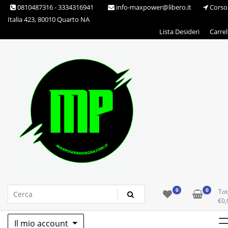
Skip
0810487316 - 3334316941
info-maxpower@libero.it
Corso
to
Italia 423, 80010 Quarto NA
content
Lista Desideri
Carrel
Max Power Integratori
0
0
Tot
€
0,
Il mio account