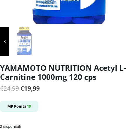
YAMAMOTO NUTRITION Acetyl L-
Carnitine 1000mg 120 cps
Il
Il
€
24,99
€
19,99
prezzo
prezzo
originale
attuale
MP Points
19
era:
è:
€24,99.
€19,99.
2 disponibili