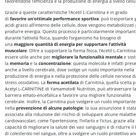
favorendone l’efficienza e la produzione di energia a livello cellu
Grazie a queste caratteristiche l’Acetil L-Carnitina è in grado
di
favorire un’ottimale performance sportiva
: può trasportare g
acidi grassi all’interno delle cellule, dove vengono metabolizzati
produrre energia. Questo processo è particolarmente important
durante l’attività fisica, quando l’organismo ha bisogno di
una
maggiore quantità di energia per supportare l’attività
muscolare
. Oltre a supportare la forma fisica, l’Acetil L-Carnitin
essere utile anche per
migliorare la funzionalità mentale
e sos
la
memoria
e la
concentrazione
: questa molecola è infatti pres
anche a livello cerebrale, dove svolge un ruolo importante nella
produzione di energia e nella protezione delle cellule nervose d
stress ossidativo. La
forma acetilata
di Carnitina, quella scelta p
Acetyl L-CARNITINE di Yamamoto® Nutrition, può attraversare l
barriera emato-encefalica e favorire una migliore funzionalità
cerebrale. Inoltre, la Carnitina può svolgere un ruolo importante
nella
prevenzione di alcune patologie
: la sua assunzione è stat
associata alla riduzione del rischio di sviluppare alcune malattie
cardiovascolari, come l’ipertensione, l’infarto e l’ictus, grazie alla
capacità di migliorare la salute dei vasi sanguigni e di ridurre il l
di colesterolo nel sangue, oltre a svolgere un ruolo protettivo a