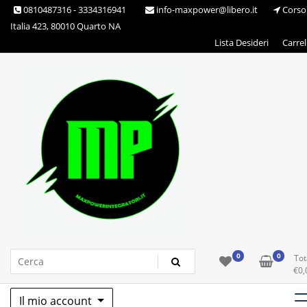
Skip
0810487316 - 3334316941
info-maxpower@libero.it
Corso
to
Italia 423, 80010 Quarto NA
content
Lista Desideri
Carrel
Max Power Integratori
0
0
Tot
€
0,
Il mio account