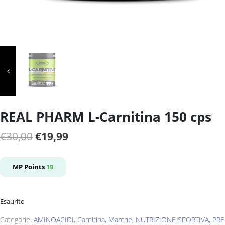
REAL PHARM L-Carnitina 150 cps
Il
Il
€
30,00
€
19,99
prezzo
prezzo
originale
attuale
MP Points
19
era:
è:
€30,00.
€19,99.
Esaurito
Categorie:
AMINOACIDI
,
Carnitina
,
Marche
,
NUTRIZIONE SPORTIVA
,
PRE