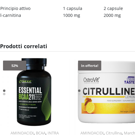
Principio attivo
1 capsula
2 capsule
l-carnitina
1000 mg
2000 mg
Prodotti correlati
52%
In offerta!
,
,
,
,
AMINOACIDI
BCAA
INTRA
AMINOACIDI
Citrullina
Marc