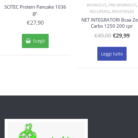
,
,
WORKOUT
PRE WORKOUT
SCITEC Protein Pancake 1036
,
RECUPERO
RESISTENZA
gr.
NET INTEGRATORI Bcaa Ze
€
27,90
Carbs 1250 200 cpr
Questo
Il
Il
€
49,00
€
29,99
prodotto
Scegli
prezzo
pre
ha
originale
att
più
Leggi tutto
varianti.
era:
è:
Le
€49,00.
€29
opzioni
possono
essere
scelte
nella
pagina
del
prodotto