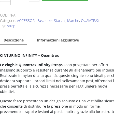
Infinity
quantity
COD:
N/A
Categorie:
ACCESSORI
,
Fasce per Stacchi
,
Marche
,
QUAMTRAX
Tag:
strap
Descrizione
Informazioni aggiuntive
CINTURINO INFINITY – Quamtrax
Le cinghie Quamtrax
Infinity Straps
sono progettate per offrirti il ​​
massimo supporto e resistenza durante gli allenamenti più intensi
Realizzate in nylon di alta qualità, queste cinghie sono ideali per c
desidera superare i propri limiti nel sollevamento pesi, offrendoti 
presa perfetta e la sicurezza necessarie per raggiungere nuovi
obiettivi.
Queste fasce presentano un design robusto e una vestibilità sicur
che consente di distribuire la pressione in modo uniforme,
prevenendo strappi e lesioni ai polsi. Inoltre, grazie alla loro strut