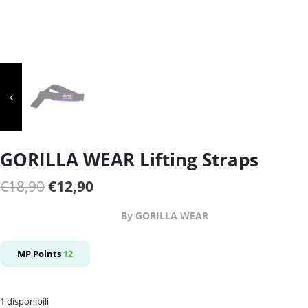
GORILLA WEAR Lifting Straps
Il
Il
€
18,90
€
12,90
prezzo
prezzo
By GORILLA WEAR
originale
attuale
era:
è:
MP Points
12
€18,90.
€12,90.
1 disponibili