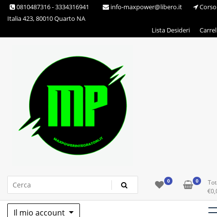
Skip
0810487316 - 3334316941
info-maxpower@libero.it
Corso
to
Italia 423, 80010 Quarto NA
content
Lista Desideri
Carrel
Max Power Integratori
0
0
Tot
€
0,
Il mio account