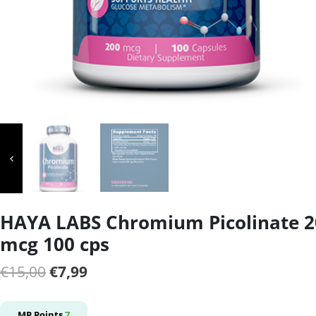
HAYA LABS Chromium Picolinate 2
mcg 100 cps
Il
Il
€
15,00
€
7,99
prezzo
prezzo
originale
attuale
MP Points
7