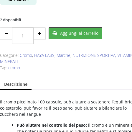
era:
è:
€15,00.
€7,99.
2 disponibili
HAYA
Aggiungi al carrello
LABS
Chromium
Picolinate
200
Categorie:
Cromo
,
HAYA LABS
,
Marche
,
NUTRIZIONE SPORTIVA
,
VITAMI
mcg
MINERALI
100
Tag:
cromo
cps
quantity
Descrizione
Il cromo picolinato 100 capsule, può aiutare a sostenere l’equilibri
colesterolo, può favorire il peso sano, può aiutare a bilanciare lo
zucchero nel sangue
Può aiutare nel controllo del peso:
il cromo è un mineral
che potenzia l’insulina e può ridurre l’appetito e stimolare