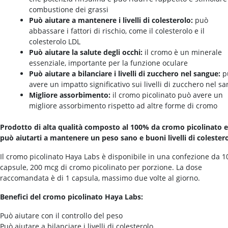
combustione dei grassi
Può aiutare a mantenere i livelli di colesterolo:
può
abbassare i fattori di rischio, come il colesterolo e il
colesterolo LDL
Può aiutare la salute degli occhi:
il cromo è un minerale
essenziale, importante per la funzione oculare
Può aiutare a bilanciare i livelli di zucchero nel sangue:
p
avere un impatto significativo sui livelli di zucchero nel s
Migliore assorbimento:
il cromo picolinato può avere un
migliore assorbimento rispetto ad altre forme di cromo
Prodotto di alta qualità composto al 100% da cromo picolinato e
può aiutarti a mantenere un peso sano e buoni livelli di colestero
Il cromo picolinato Haya Labs è disponibile in una confezione da 1
capsule, 200 mcg di cromo picolinato per porzione. La dose
raccomandata è di 1 capsula, massimo due volte al giorno.
Benefici del cromo picolinato Haya Labs:
Può aiutare con il controllo del peso
Può aiutare a bilanciare i livelli di colesterolo