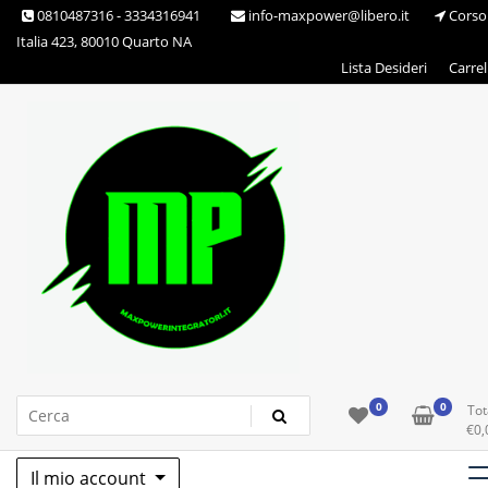
Skip
0810487316 - 3334316941
info-maxpower@libero.it
Corso
to
Italia 423, 80010 Quarto NA
content
Lista Desideri
Carrel
Max Power Integratori
0
0
Tot
€
0,
Il mio account