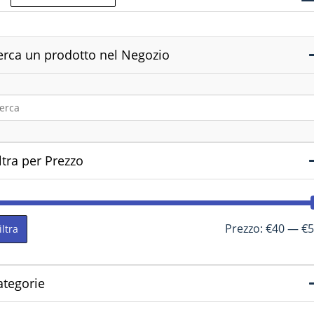
erca un prodotto nel Negozio
ltra per Prezzo
Prezzo:
€40
—
€5
iltra
ategorie