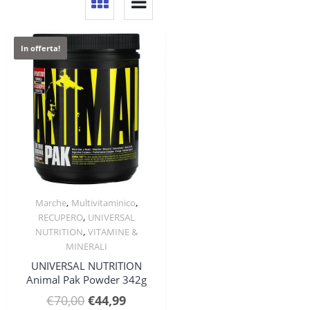
In offerta!
,
,
Marche
Multivitaminico
Quick View
,
RECUPERO
UNIVERSAL
,
NUTRITION
VITAMINE &
MINERALI
UNIVERSAL NUTRITION
Animal Pak Powder 342g
Il
Il
€
70,00
€
44,99