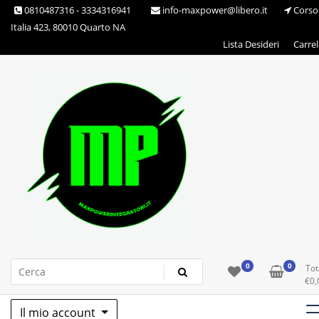
Skip
0810487316 - 3334316941
info-maxpower@libero.it
Corso
to
Italia 423, 80010 Quarto NA
content
Lista Desideri
Carrel
Max Power Integratori
0
0
Tot
€
0,
Il mio account